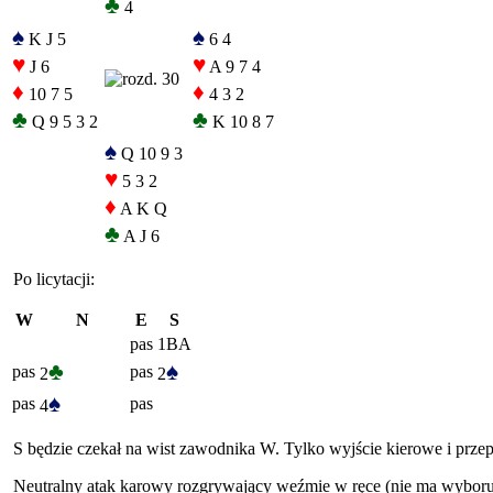
♣
4
♠
♠
K J 5
6 4
♥
♥
J 6
A 9 7 4
♦
♦
10 7 5
4 3 2
♣
♣
Q 9 5 3 2
K 10 8 7
♠
Q 10 9 3
♥
5 3 2
♦
A K Q
♣
A J 6
Po licytacji:
W
N
E
S
pas
1BA
♣
♠
pas
pas
2
2
♠
pas
pas
4
S będzie czekał na wist zawodnika W. Tylko wyjście kierowe i prze
Neutralny atak karowy rozgrywający weźmie w ręce (nie ma wyboru) i