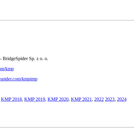
- BridgeSpider Sp. z o. o.
.com/kmp
gespider.com/kmpimp
,
KMP 2018
,
KMP 2019
,
KMP 2020
,
KMP 2021
,
2022
2023
,
2024