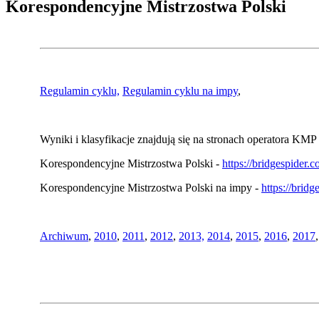
Korespondencyjne Mistrzostwa Polski
Regulamin cyklu,
Regulamin cyklu na impy
,
Wyniki i klasyfikacje znajdują się na stronach operatora KMP 
Korespondencyjne Mistrzostwa Polski -
https://bridgespider
Korespondencyjne Mistrzostwa Polski na impy -
https://brid
Archiwum
,
2010
,
2011
,
2012
,
2013,
2014
,
2015
,
2016
,
2017