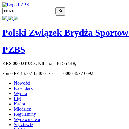
Polski Związek Brydża Sportow
PZBS
KRS
0000219753
, NIP:
525-16-56-918
,
konto PZBS:
07 1240 6175 1111 0000 4577 6692
Nowości
Kalendarz
Wyniki
Ligi
Kadra
Młodzież
Regulaminy
Wydawnictwa
Sędziowie