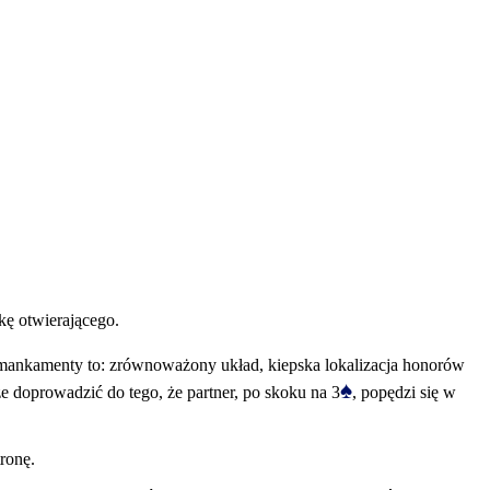
kę otwierającego.
e mankamenty to: zrównoważony układ, kiepska lokalizacja honorów
♠
e doprowadzić do tego, że partner, po skoku na 3
, popędzi się w
ronę.