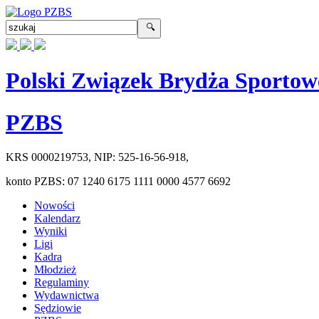
Polski Związek Brydża Sportow
PZBS
KRS
0000219753
, NIP:
525-16-56-918
,
konto PZBS:
07 1240 6175 1111 0000 4577 6692
Nowości
Kalendarz
Wyniki
Ligi
Kadra
Młodzież
Regulaminy
Wydawnictwa
Sędziowie