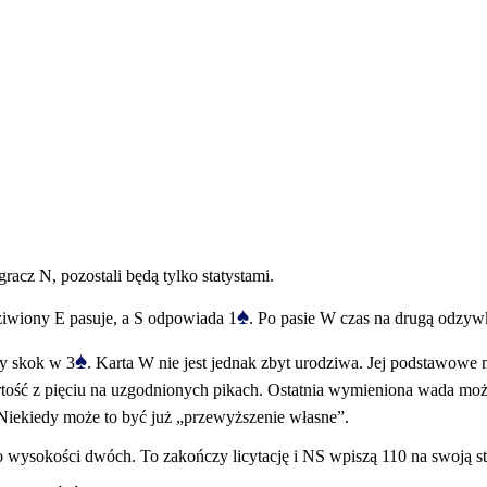
acz N, pozostali będą tylko statystami.
♠
ziwiony E pasuje, a S odpowiada 1
. Po pasie W czas na drugą odzyw
♠
cy skok w 3
. Karta W nie jest jednak zbyt urodziwa. Jej podstawow
artość z pięciu na uzgodnionych pikach. Ostatnia wymieniona wada moż
 Niekiedy może to być już „przewyższenie własne”.
 wysokości dwóch. To zakończy licytację i NS wpiszą 110 na swoją st