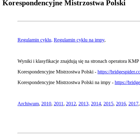
Korespondencyjne Mistrzostwa Polski
Regulamin cyklu,
Regulamin cyklu na impy
,
Wyniki i klasyfikacje znajdują się na stronach operatora KMP 
Korespondencyjne Mistrzostwa Polski -
https://bridgespider
Korespondencyjne Mistrzostwa Polski na impy -
https://brid
Archiwum
,
2010
,
2011
,
2012
,
2013,
2014
,
2015
,
2016
,
2017