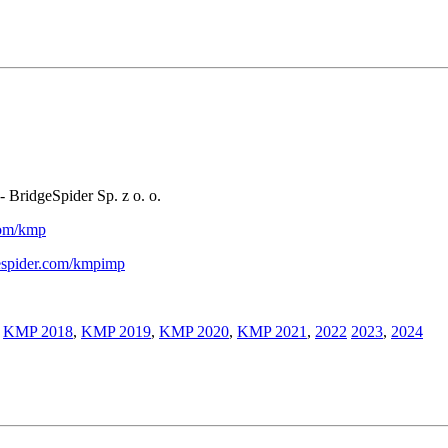
- BridgeSpider Sp. z o. o.
.com/kmp
gespider.com/kmpimp
,
KMP 2018
,
KMP 2019
,
KMP 2020
,
KMP 2021
,
2022
2023
,
2024