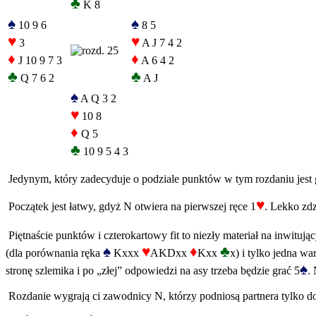
♣
K 8
♠
♠
10 9 6
8 5
♥
♥
3
A J 7 4 2
♦
♦
J 10 9 7 3
A 6 4 2
♣
♣
Q 7 6 2
A J
♠
A Q 3 2
♥
10 8
♦
Q 5
♣
10 9 5 4 3
Jedynym, który zadecyduje o podziale punktów w tym rozdaniu jest gr
♥
Początek jest łatwy, gdyż N otwiera na pierwszej ręce 1
. Lekko zd
Piętnaście punktów i czterokartowy fit to niezły materiał na inwitują
♠
♥
♦
♣
(dla porównania ręka
Kxxx
AKDxx
Kxx
x) i tylko jedna w
♠
stronę szlemika i po „złej” odpowiedzi na asy trzeba będzie grać 5
.
Rozdanie wygrają ci zawodnicy N, którzy podniosą partnera tylko do