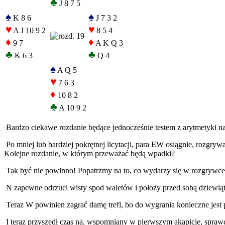
♣
J 8 7 5
♠
♠
K 8 6
J 7 3 2
♥
♥
A J 10 9 2
8 5 4
♦
♦
9 7
A K Q 3
♣
♣
K 6 3
Q 4
♠
A Q 5
♥
7 6 3
♦
10 8 2
♣
A 10 9 2
Bardzo ciekawe rozdanie będące jednocześnie testem z arytmetyki n
Po mniej lub bardziej pokrętnej licytacji, para EW osiągnie, rozg
Kolejne rozdanie, w którym przeważać będą wpadki?
Tak być nie powinno! Popatrzmy na to, co wydarzy się w rozgrywce
N zapewne odrzuci wisty spod waletów i położy przed sobą dziewiątkę p
Teraz W powinien zagrać damę trefl, bo do wygrania konieczne jest p
I teraz przyszedł czas na, wspomniany w pierwszym akapicie, sprawd