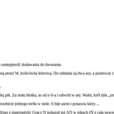
a umiejętność dodawania do dwunastu.
rywaną przez W, końcówkę kierową. Do oddania są dwa asy, a ponieważ 
.
ik. Za stołu blotka, as od e-S-a i odwrót w atu. Walet, król (dla „zmy
rzebicie jednego trefla w stole. S bije asem i ponawia kiery…
zian z matematyki: Gracz N pokazał już AD w pikach (N z całą pewnośc