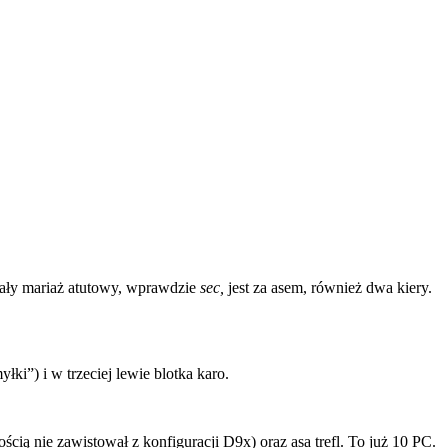
cały mariaż atutowy, wprawdzie
sec,
jest za asem, również dwa kiery.
łki”) i w trzeciej lewie blotka karo.
ią nie zawistował z konfiguracji D9x) oraz asa trefl. To już 10 PC.