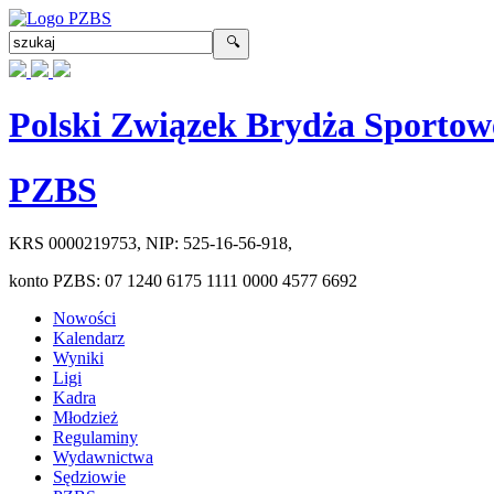
Polski Związek Brydża Sportow
PZBS
KRS
0000219753
, NIP:
525-16-56-918
,
konto PZBS:
07 1240 6175 1111 0000 4577 6692
Nowości
Kalendarz
Wyniki
Ligi
Kadra
Młodzież
Regulaminy
Wydawnictwa
Sędziowie