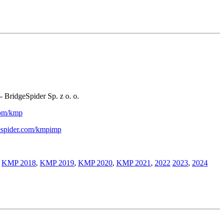
- BridgeSpider Sp. z o. o.
.com/kmp
gespider.com/kmpimp
,
KMP 2018
,
KMP 2019
,
KMP 2020
,
KMP 2021
,
2022
2023
,
2024