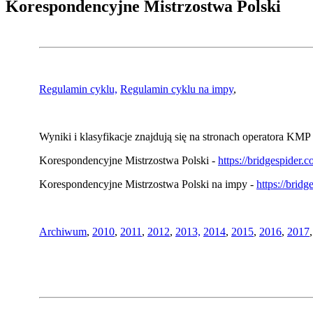
Korespondencyjne Mistrzostwa Polski
Regulamin cyklu,
Regulamin cyklu na impy
,
Wyniki i klasyfikacje znajdują się na stronach operatora KMP 
Korespondencyjne Mistrzostwa Polski -
https://bridgespider
Korespondencyjne Mistrzostwa Polski na impy -
https://brid
Archiwum
,
2010
,
2011
,
2012
,
2013,
2014
,
2015
,
2016
,
2017