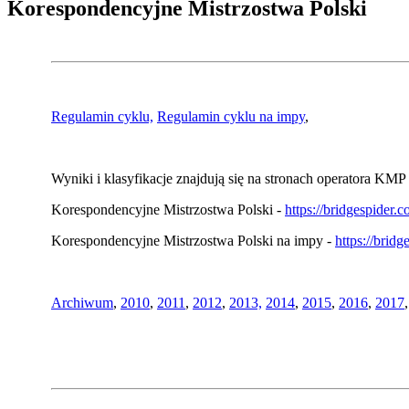
Korespondencyjne Mistrzostwa Polski
Regulamin cyklu,
Regulamin cyklu na impy
,
Wyniki i klasyfikacje znajdują się na stronach operatora KMP 
Korespondencyjne Mistrzostwa Polski -
https://bridgespider
Korespondencyjne Mistrzostwa Polski na impy -
https://brid
Archiwum
,
2010
,
2011
,
2012
,
2013,
2014
,
2015
,
2016
,
2017