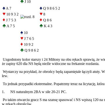
♣
J 10
♠
♠
A 7
Q 9 8 6 5 2
♥
♥
10 9 3 2
8
♦
♦
J 7 5 3
Q 8 6
♣
♣
A 7 5
K 4 3
♠
10
♥
J 7 6 5
♦
10 9 2
♣
Q 9 8 6 2
Uzgodniony kolor starszy i 24 Miltony na obu rękach sprawią, że wie
że zapisy 620 dla NS będą nieźle widoczne na frekansie rozdania.
Wystarczy na przykład, że obrońcy będą zapamiętale łączyli atuty. Wt
lew.
To jednak przypadki ekstremalne. Popatrzmy teraz na licytację, któr
1. NS naturalnym 2BA w sile 20-21 PC.
Po takim otwarciu gracz S ma szansę spasować i NS wpiszą 120 na sw
w rękach obrońców.