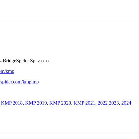
- BridgeSpider Sp. z o. o.
.com/kmp
gespider.com/kmpimp
,
KMP 2018
,
KMP 2019
,
KMP 2020
,
KMP 2021
,
2022
2023
,
2024