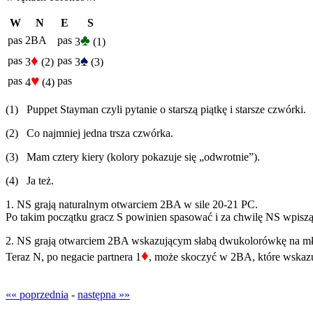
W
N
E
S
♣
pas
2BA
pas
3
(1)
♦
♠
pas
pas
3
(2)
3
(3)
♥
pas
pas
4
(4)
(1) Puppet Stayman czyli pytanie o starszą piątkę i starsze czwórki.
(2) Co najmniej jedna trsza czwórka.
(3) Mam cztery kiery (kolory pokazuje się „odwrotnie”).
(4) Ja też.
1. NS grają naturalnym otwarciem 2BA w sile 20-21 PC.
Po takim początku gracz S powinien spasować i za chwilę NS wpiszą
2. NS grają otwarciem 2BA wskazującym słabą dwukolorówkę na m
♦
Teraz N, po negacie partnera 1
, może skoczyć w 2BA, które wskazuj
«« poprzednia
-
następna »»