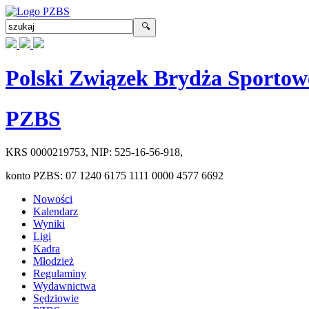
Polski Związek Brydża Sportow
PZBS
KRS
0000219753
, NIP:
525-16-56-918
,
konto PZBS:
07 1240 6175 1111 0000 4577 6692
Nowości
Kalendarz
Wyniki
Ligi
Kadra
Młodzież
Regulaminy
Wydawnictwa
Sędziowie