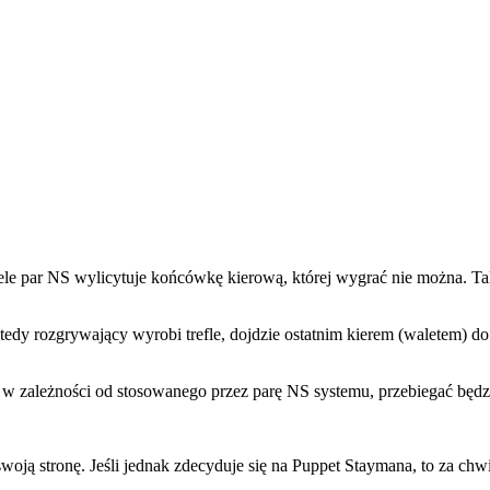
le par NS wylicytuje końcówkę kierową, której wygrać nie można. Tak 
edy rozgrywający wyrobi trefle, dojdzie ostatnim kierem (waletem) do r
a w zależności od stosowanego przez parę NS systemu, przebiegać będzi
oją stronę. Jeśli jednak zdecyduje się na Puppet Staymana, to za ch