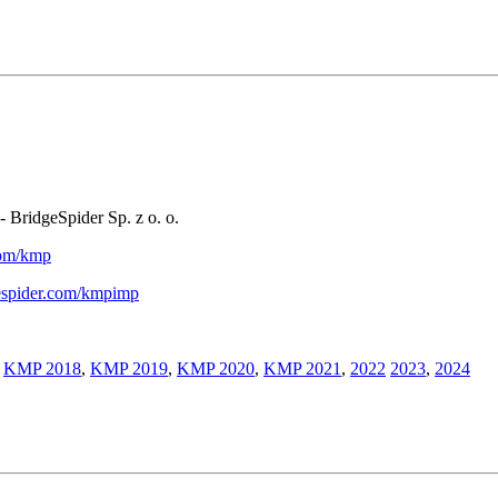
- BridgeSpider Sp. z o. o.
.com/kmp
gespider.com/kmpimp
,
KMP 2018
,
KMP 2019
,
KMP 2020
,
KMP 2021
,
2022
2023
,
2024