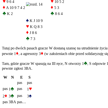
♥
♥
9 6 4
10 5 2
♦
♦
A 10 9 7 4 2
5 3
♣
♣
K 2
8 6 4
♠
K J 10 9
♥
K Q 8 3
♦
J 8 6
♣
7 3
Tutaj po dwóch pasach gracze W dostaną szansę na utrudnienie życia p
♦
♦
pewnie 1
, a agresorzy 3
(w założeniach obie przed solidaryzuję się
♣
Tam, gdzie gracze W spasują na III ręce, N otworzy 1
, S odpowie 
pewnie zgłosi 3BA.
W
N
E
S
pas
pas
♣
♥
pas
pas
1
1
♦
♣
♠
pas
2
3
3
pas
3BA
pas…