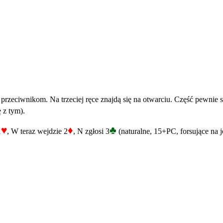
rzeciwnikom. Na trzeciej ręce znajdą się na otwarciu. Część pewnie spa
 z tym).
♥
♦
♣
1
, W teraz wejdzie 2
, N zgłosi 3
(naturalne, 15+PC, forsujące na 