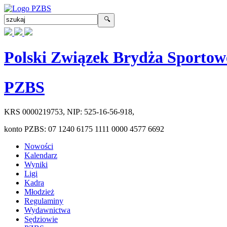
Polski Związek Brydża Sportow
PZBS
KRS
0000219753
, NIP:
525-16-56-918
,
konto PZBS:
07 1240 6175 1111 0000 4577 6692
Nowości
Kalendarz
Wyniki
Ligi
Kadra
Młodzież
Regulaminy
Wydawnictwa
Sędziowie