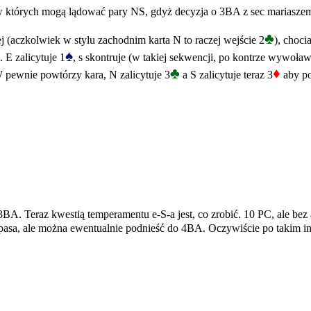
w których mogą lądować pary NS, gdyż decyzja o 3BA z sec mariaszem w
♣
 (aczkolwiek w stylu zachodnim karta N to raczej wejście 2
), choc
♠
 E zalicytuje 1
, s skontruje (w takiej sekwencji, po kontrze wywoławc
♣
♦
W pewnie powtórzy kara, N zalicytuje 3
a S zalicytuje teraz 3
aby po
3BA. Teraz kwestią temperamentu e-S-a jest, co zrobić. 10 PC, ale be
 pasa, ale można ewentualnie podnieść do 4BA. Oczywiście po takim 