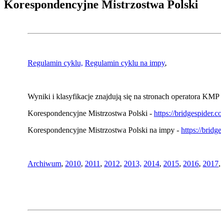
Korespondencyjne Mistrzostwa Polski
Regulamin cyklu,
Regulamin cyklu na impy
,
Wyniki i klasyfikacje znajdują się na stronach operatora KMP 
Korespondencyjne Mistrzostwa Polski -
https://bridgespider
Korespondencyjne Mistrzostwa Polski na impy -
https://brid
Archiwum
,
2010
,
2011
,
2012
,
2013,
2014
,
2015
,
2016
,
2017