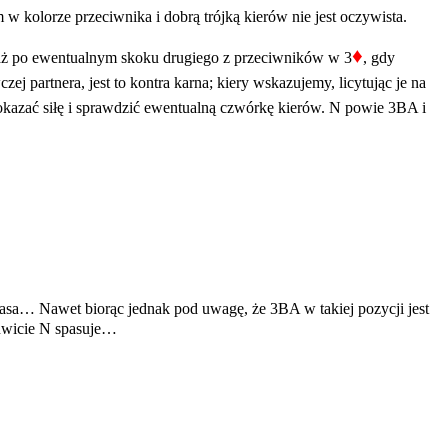
 kolorze przeciwnika i dobrą trójką kierów nie jest oczywista.
♦
iaż po ewentualnym skoku drugiego z przeciwników w 3
, gdy
zej partnera, jest to kontra karna; kiery wskazujemy, licytując je na
kazać siłę i sprawdzić ewentualną czwórkę kierów. N powie 3BA i
z asa… Nawet biorąc jednak pod uwagę, że 3BA w takiej pozycji jest
inwicie N spasuje…