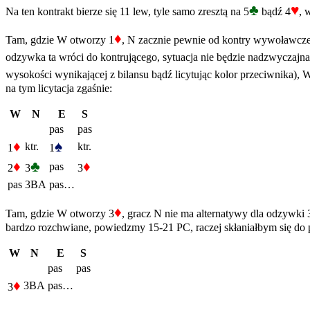
♣
♥
Na ten kontrakt bierze się 11 lew, tyle samo zresztą na 5
bądź 4
, 
♦
Tam, gdzie W otworzy 1
, N zacznie pewnie od kontry wywoławczej
odzywka ta wróci do kontrującego, sytuacja nie będzie nadzwyczajna.
wysokości wynikającej z bilansu bądź licytując kolor przeciwnika), 
na tym licytacja zgaśnie:
W
N
E
S
pas
pas
♦
♠
ktr.
ktr.
1
1
♦
♣
♦
pas
2
3
3
pas
3BA
pas…
♦
Tam, gdzie W otworzy 3
, gracz N nie ma alternatywy dla odzywki 
bardzo rozchwiane, powiedzmy 15-21 PC, raczej skłaniałbym się do
W
N
E
S
pas
pas
♦
3BA
pas…
3