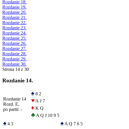
Rozdanie 18.
Rozdanie 19.
Rozdanie 20.
Rozdanie 21.
Rozdanie 22.
Rozdanie 23.
Rozdanie 24.
Rozdanie 25.
Rozdanie 26.
Rozdanie 27.
Rozdanie 28.
Rozdanie 29.
Rozdanie 30.
Strona 14 z 30
Rozdanie 14.
♠
8 2
Rozdanie 14
♥
A J 7
Rozd. E,
♦
K Q
po partii: -
♣
A Q J 10 9 5
♠
♠
4 3
A Q 7 6 5