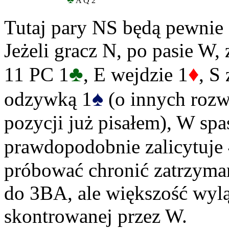
A Q 2
Tutaj pary NS będą pewnie
Jeżeli gracz N, po pasie W,
♣
♦
11 PC 1
, E wejdzie 1
, S
♠
odzywką 1
(o innych rozw
pozycji już pisałem), W spa
prawdopodobnie zalicytuje
próbować chronić zatrzyman
do 3BA, ale większość wyl
skontrowanej przez W.