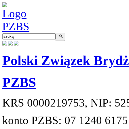
Polski Związek Bryd
PZBS
KRS
0000219753
, NIP:
52
konto PZBS:
07 1240 6175