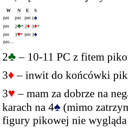
W
N
E
S
♠
pas
pas
pas
1
♣
♦
♦
pas
2
*
2
3
*
♥
♠
pas
pas
3
*
3
pas…
♣
2
– 10-11 PC z fitem pik
♦
3
– inwit do końcówki pik
♥
3
– mam za dobrze na neg
♠
karach na 4
(mimo zatrzym
figury pikowej nie wygląda 