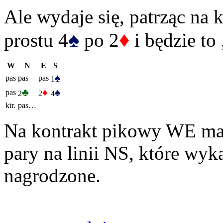
Ale wydaje się, patrząc na k
♠
♦
prostu 4
po 2
i będzie to
W
N
E
S
♠
pas
pas
pas
1
♣
♦
♠
pas
2
2
4
ktr.
pas…
Na kontrakt pikowy WE maj
pary na linii NS, które wyk
nagrodzone.