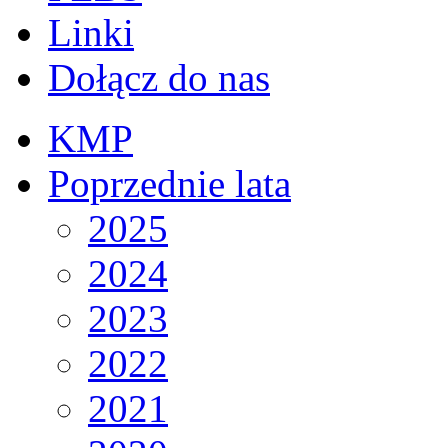
Linki
Dołącz do nas
KMP
Poprzednie lata
2025
2024
2023
2022
2021