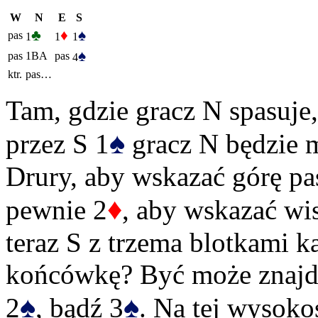
W
N
E
S
♣
♦
♠
pas
1
1
1
♠
pas
1BA
pas
4
ktr.
pas…
Tam, gdzie gracz N spasuje,
♠
przez S 1
gracz N będzie m
Drury, aby wskazać górę pa
♦
pewnie 2
, aby wskazać wi
teraz S z trzema blotkami k
końcówkę? Być może znajdą
♠
♠
2
, bądź 3
. Na tej wysoko