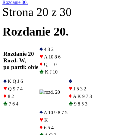
Rozdanie 30.
Strona 20 z 30
Rozdanie 20.
♠
4 3 2
Rozdanie 20
♥
A 10 8 6
Rozd. W,
♦
Q J 10
po partii: obie
♣
K J 10
♠
♠
K Q J 6
♥
♥
Q 9 7 4
J 5 3 2
♦
♦
8 2
A K 9 7 3
♣
♣
7 6 4
9 8 5 3
♠
A 10 9 8 7 5
♥
K
♦
6 5 4
♣