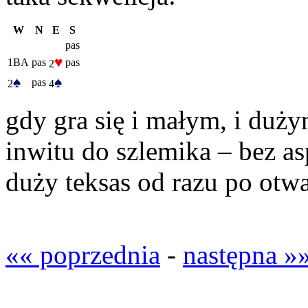
W
N
E
S
pas
♥
1BA
pas
pas
2
♠
♠
pas
2
4
gdy gra się i małym, i duż
inwitu do szlemika – bez as
duży teksas od razu po otwa
«« poprzednia
-
następna »