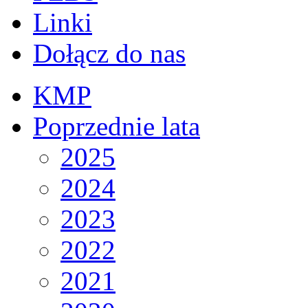
Linki
Dołącz do nas
KMP
Poprzednie lata
2025
2024
2023
2022
2021