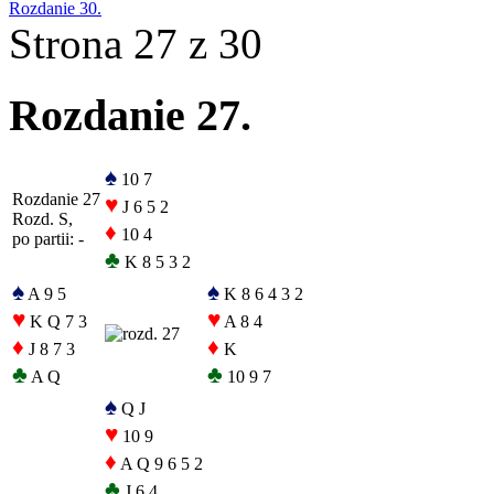
Rozdanie 30.
Strona 27 z 30
Rozdanie 27.
♠
10 7
Rozdanie 27
♥
J 6 5 2
Rozd. S,
♦
10 4
po partii: -
♣
K 8 5 3 2
♠
♠
A 9 5
K 8 6 4 3 2
♥
♥
K Q 7 3
A 8 4
♦
♦
J 8 7 3
K
♣
♣
A Q
10 9 7
♠
Q J
♥
10 9
♦
A Q 9 6 5 2
♣
J 6 4