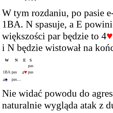
W tym rozdaniu, po pasie e
1BA. N spasuje, a E powini
♥
większości par będzie to 4
i N będzie wistował na ko
W
N
E
S
pas
♥
1BA
pas
pas
4
♠
pas…
4
Nie widać powodu do agresy
naturalnie wygląda atak z d