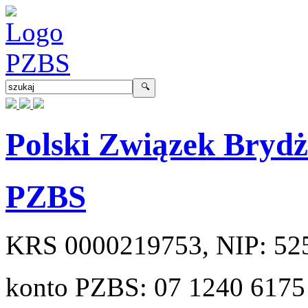
Polski Związek Bryd
PZBS
KRS
0000219753
, NIP:
52
konto PZBS:
07 1240 6175