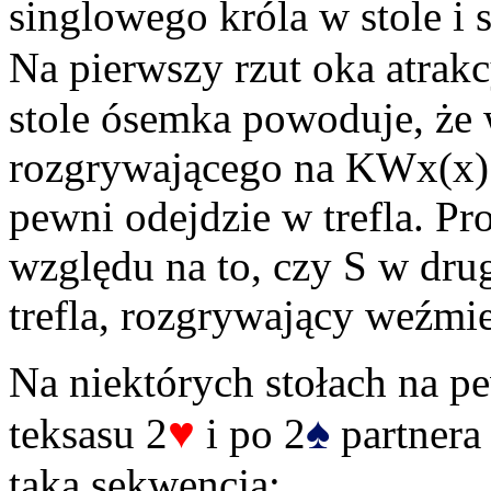
singlowego króla w stole i
Na pierwszy rzut oka atrak
stole ósemka powoduje, że 
rozgrywającego na KWx(x) d
pewni odejdzie w trefla. Pr
względu na to, czy S w drug
trefla, rozgrywający weźmie
Na niektórych stołach na p
♥
♠
teksasu 2
i po 2
partnera
taka sekwencja: