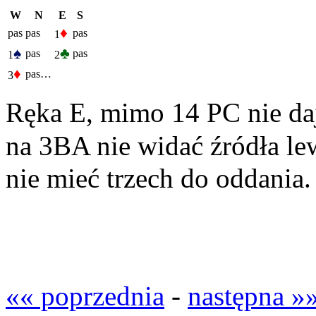
W
N
E
S
♦
pas
pas
pas
1
♠
♣
pas
pas
1
2
♦
pas…
3
Ręka E, mimo 14 PC nie daj
na 3BA nie widać źródła lew
nie mieć trzech do oddania.
«« poprzednia
-
następna »