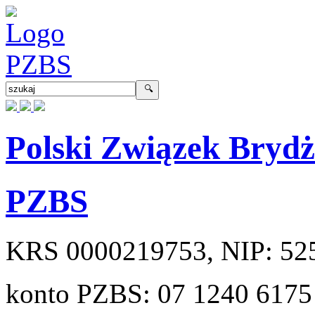
Polski Związek Bryd
PZBS
KRS
0000219753
, NIP:
52
konto PZBS:
07 1240 6175