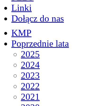
Linki
Dołącz do nas
KMP
Poprzednie lata
2025
2024
2023
2022
2021