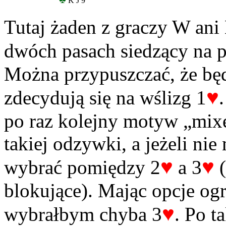
K J 9
Tutaj żaden z graczy W ani 
dwóch pasach siedzący na p
Można przypuszczać, że będ
♥
zdecydują się na wślizg 1
po raz kolejny motyw „mixe
takiej odzywki, a jeżeli nie
♥
♥
wybrać pomiędzy 2
a 3
(
blokujące). Mając opcje og
♥
wybrałbym chyba 3
. Po t