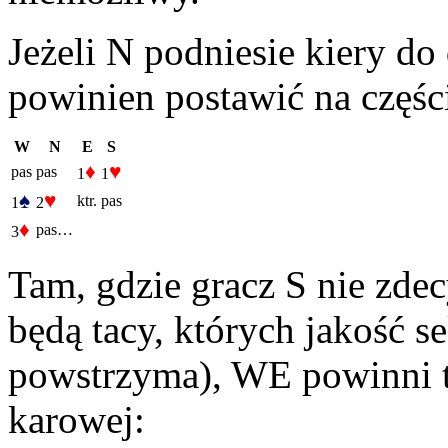
Jeżeli N podniesie kiery do
powinien postawić na częś
W
N
E
S
♦
♥
pas
pas
1
1
♠
♥
ktr.
pas
1
2
♦
pas…
3
Tam, gdzie gracz S nie zdec
będą tacy, których jakość 
powstrzyma), WE powinni 
karowej: