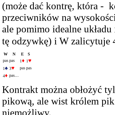
(może dać kontrę, która - 
przeciwników na wysokośc
ale pomimo idealne układu r
tę odzywkę) i W zalicytuje 
W
N
E
S
♦
♥
pas
pas
1
1
♠
♥
pas
pas
1
3
♦
pas…
4
Kontrakt można obłożyć tyl
pikową, ale wist królem pik 
niemożliwy.