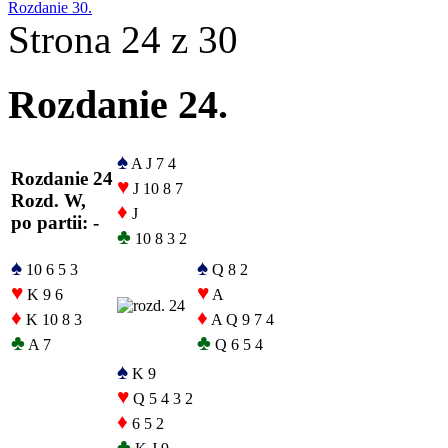
Rozdanie 30.
Strona 24 z 30
Rozdanie 24.
♠
A J 7 4
Rozdanie 24
♥
J 10 8 7
Rozd. W,
♦
J
po partii: -
♣
10 8 3 2
♠
♠
10 6 5 3
Q 8 2
♥
♥
K 9 6
A
♦
♦
K 10 8 3
A Q 9 7 4
♣
♣
A 7
Q 6 5 4
♠
K 9
♥
Q 5 4 3 2
♦
6 5 2
♣