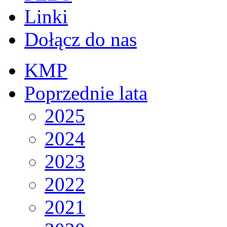
Linki
Dołącz do nas
KMP
Poprzednie lata
2025
2024
2023
2022
2021