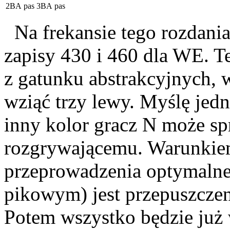
2BA
pas
3BA
pas
Na frekansie tego rozdan
zapisy 430 i 460 dla WE. Te
z gatunku abstrakcyjnych,
wziąć trzy lewy. Myślę jed
inny kolor gracz N może sp
rozgrywającemu. Warunkie
przeprowadzenia optymalnej
pikowym) jest przepuszczen
Potem wszystko będzie już