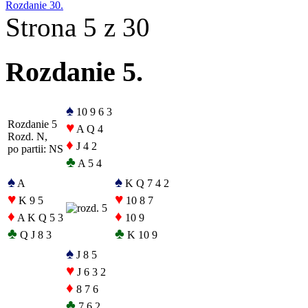
Rozdanie 30.
Strona 5 z 30
Rozdanie 5.
♠
10 9 6 3
Rozdanie 5
♥
A Q 4
Rozd. N,
♦
J 4 2
po partii: NS
♣
A 5 4
♠
♠
A
K Q 7 4 2
♥
♥
K 9 5
10 8 7
♦
♦
A K Q 5 3
10 9
♣
♣
Q J 8 3
K 10 9
♠
J 8 5
♥
J 6 3 2
♦
8 7 6
♣
7 6 2