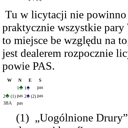
Tu w licytacji nie powinno
praktycznie wszystkie par
to miejsce be względu na to
jest dealerem rozpocznie lic
powie PAS.
W
N
E
S
♣
♠
pas
1
1
♣
♠
pas
pas
2
(1)
2
(2)
3BA
pas
(1) „Uogólnione Drury” 