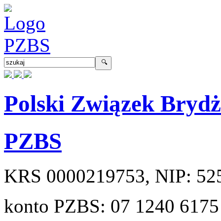
Polski Związek Bryd
PZBS
KRS
0000219753
, NIP:
52
konto PZBS:
07 1240 6175