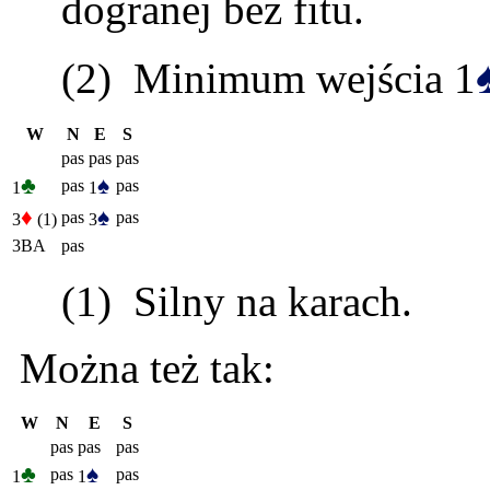
dogranej bez fitu.
(2) Minimum wejścia 1
W
N
E
S
pas
pas
pas
♣
♠
pas
pas
1
1
♦
♠
pas
pas
3
(1)
3
3BA
pas
(1) Silny na karach.
Można też tak:
W
N
E
S
pas
pas
pas
♣
♠
pas
pas
1
1