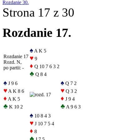
Rozdanie 30.
Strona 17 z 30
Rozdanie 17.
♠
A K 5
Rozdanie 17
♥
9
Rozd. N,
♦
Q 10 7 6 3 2
po partii: -
♣
Q 8 4
♠
♠
J 9 6
Q 7 2
♥
♥
A K 8 6
Q 3 2
♦
♦
A K 5
J 9 4
♣
♣
K 10 2
A 9 6 3
♠
10 8 4 3
♥
J 10 7 5 4
♦
8
♣
J 7 5