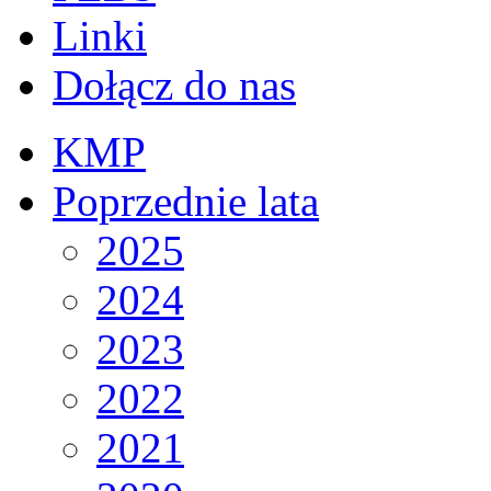
Linki
Dołącz do nas
KMP
Poprzednie lata
2025
2024
2023
2022
2021