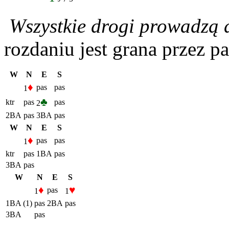
Wszystkie drogi prowadzą
rozdaniu jest grana przez 
W
N
E
S
♦
pas
pas
1
♣
ktr
pas
pas
2
2BA
pas
3BA
pas
W
N
E
S
♦
pas
pas
1
ktr
pas
1BA
pas
3BA
pas
W
N
E
S
♦
♥
pas
1
1
1BA (1)
pas
2BA
pas
3BA
pas