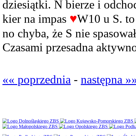
dziesiątki. N bierze i odcho
♥
kier na impas
W10 u S. to
no chyba, że S nie spasował
Czasami przesadna aktywnoś
«« poprzednia
-
następna »