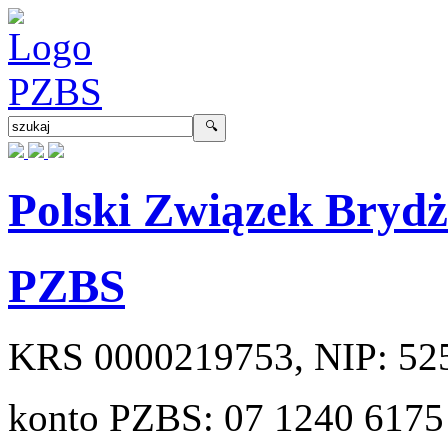
Polski Związek Bryd
PZBS
KRS
0000219753
, NIP:
52
konto PZBS:
07 1240 6175