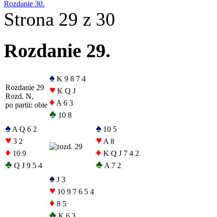
Rozdanie 30.
Strona 29 z 30
Rozdanie 29.
♠
K 9 8 7 4
Rozdanie 29
♥
K Q J
Rozd. N,
♦
A 6 3
po partii: obie
♣
10 8
♠
♠
A Q 6 2
10 5
♥
♥
3 2
A 8
♦
♦
10 9
K Q J 7 4 2
♣
♣
Q J 9 5 4
A 7 2
♠
J 3
♥
10 9 7 6 5 4
♦
8 5
♣
K 6 3