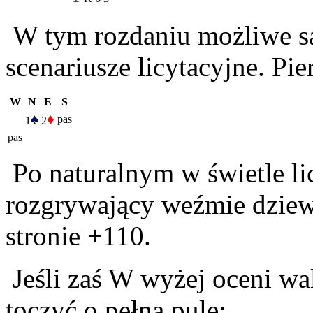
W tym rozdaniu możliwe są
scenariusze licytacyjne. Pie
W
N
E
S
♠
♦
pas
1
2
pas
Po naturalnym w świetle lic
rozgrywający weźmie dziewi
stronie +110.
Jeśli zaś W wyżej oceni wal
toczyć o pełną pulę: