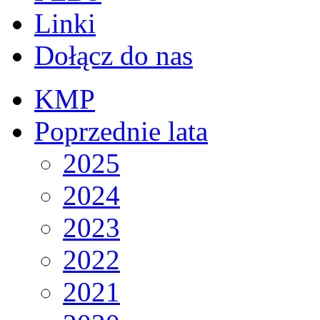
Linki
Dołącz do nas
KMP
Poprzednie lata
2025
2024
2023
2022
2021