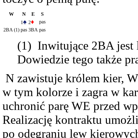
W
N
E
S
♠
♦
pas
1
2
2BA (1)
pas
3BA
pas
(1) Inwitujące 2BA jest 
Dowiedzie tego także pr
N zawistuje królem kier, W
w tym kolorze i zagra w ka
uchronić parę WE przed wp
Realizację kontraktu umożl
po odegraniu lew kierowych