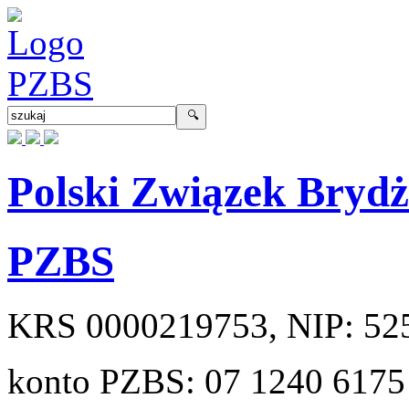
Polski Związek Bryd
PZBS
KRS
0000219753
, NIP:
52
konto PZBS:
07 1240 6175