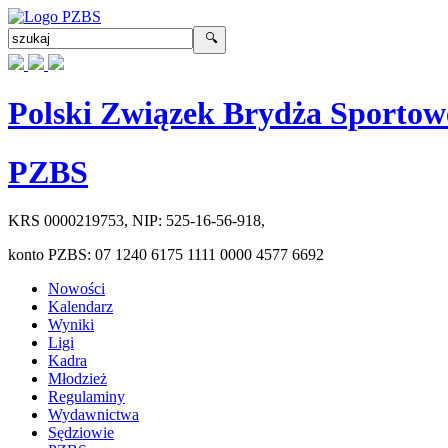
Polski Związek Brydża Sportow
PZBS
KRS
0000219753
, NIP:
525-16-56-918
,
konto PZBS:
07 1240 6175 1111 0000 4577 6692
Nowości
Kalendarz
Wyniki
Ligi
Kadra
Młodzież
Regulaminy
Wydawnictwa
Sędziowie