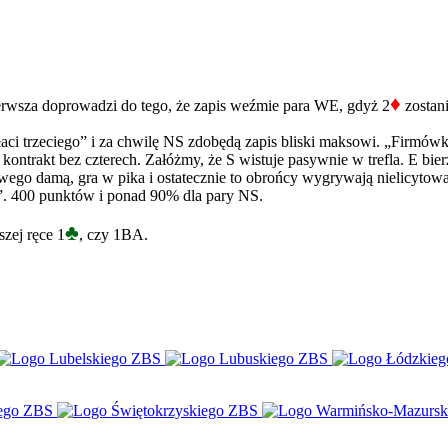
♦
wsza doprowadzi do tego, że zapis weźmie para WE, gdyż 2
zostan
płaci trzeciego” i za chwilę NS zdobędą zapis bliski maksowi. „Firmó
ntrakt bez czterech. Załóżmy, że S wistuje pasywnie w trefla. E bier
arowego damą, gra w pika i ostatecznie to obrońcy wygrywają nielicyto
ki”. 400 punktów i ponad 90% dla pary NS.
♣
zej ręce 1
, czy 1BA.