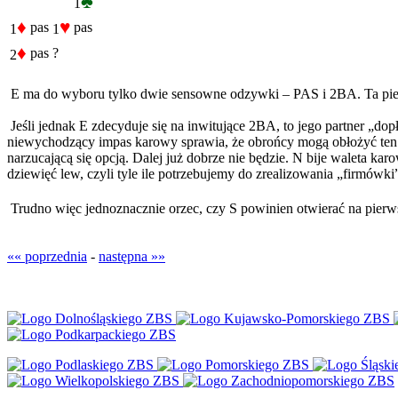
♣
1
♦
♥
pas
pas
1
1
♦
pas
?
2
E ma do wyboru tylko dwie sensowne odzywki – PAS i 2BA. Ta pier
Jeśli jednak E zdecyduje się na inwitujące 2BA, to jego partner „do
niewychodzący impas karowy sprawia, że obrońcy mogą obłożyć ten ko
narzucającą się opcją. Dalej już dobrze nie będzie. N bije waleta k
dziewięć lew, czyli tyle ile potrzebujemy do zrealizowania „firmów
Trudno więc jednoznacznie orzec, czy S powinien otwierać na pierws
«« poprzednia
-
następna »»