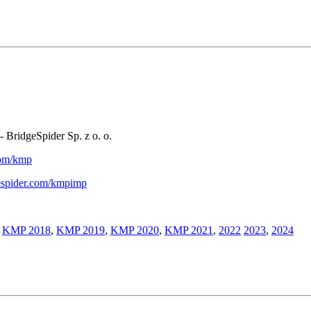
- BridgeSpider Sp. z o. o.
.com/kmp
gespider.com/kmpimp
,
KMP 2018
,
KMP 2019
,
KMP 2020
,
KMP 2021
,
2022
2023
,
2024