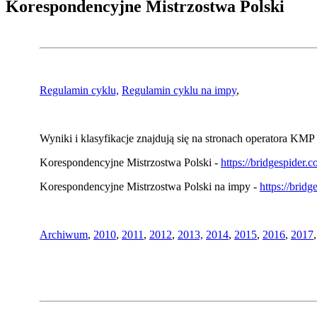
Korespondencyjne Mistrzostwa Polski
Regulamin cyklu,
Regulamin cyklu na impy
,
Wyniki i klasyfikacje znajdują się na stronach operatora KMP 
Korespondencyjne Mistrzostwa Polski -
https://bridgespider
Korespondencyjne Mistrzostwa Polski na impy -
https://brid
Archiwum
,
2010
,
2011
,
2012
,
2013,
2014
,
2015
,
2016
,
2017