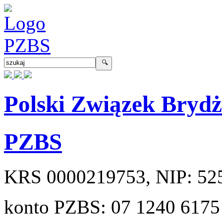
Polski Związek Bryd
PZBS
KRS
0000219753
, NIP:
52
konto PZBS:
07 1240 6175