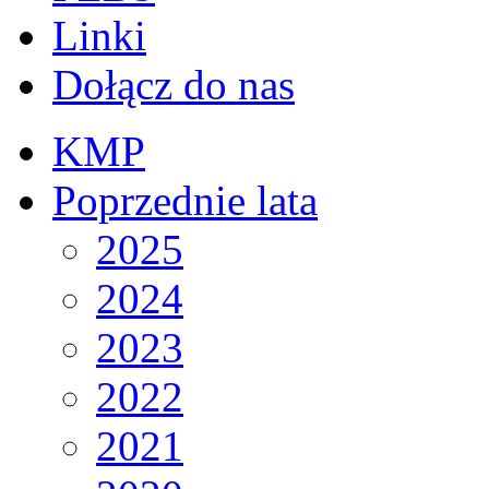
Linki
Dołącz do nas
KMP
Poprzednie lata
2025
2024
2023
2022
2021