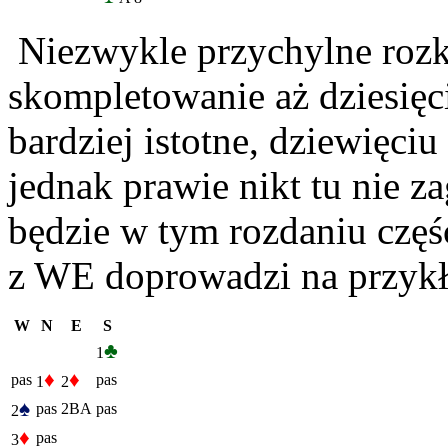
Niezwykle przychylne rozk
skompletowanie aż dziesięci
bardziej istotne, dziewięci
jednak prawie nikt tu nie 
będzie w tym rozdaniu częś
z WE doprowadzi na przykła
W
N
E
S
♣
1
♦
♦
pas
pas
1
2
♠
pas
2BA
pas
2
♦
pas
3