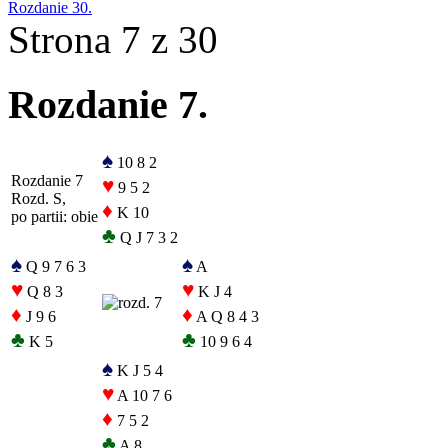
Rozdanie 30.
Strona 7 z 30
Rozdanie 7.
♠
10 8 2
Rozdanie 7
♥
9 5 2
Rozd. S,
♦
K 10
po partii: obie
♣
Q J 7 3 2
♠
♠
Q 9 7 6 3
A
♥
♥
Q 8 3
K J 4
♦
♦
J 9 6
A Q 8 4 3
♣
♣
K 5
10 9 6 4
♠
K J 5 4
♥
A 10 7 6
♦
7 5 2
♣
A 8