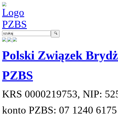
Polski Związek Bryd
PZBS
KRS
0000219753
, NIP:
52
konto PZBS:
07 1240 6175