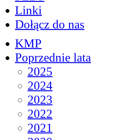
Linki
Dołącz do nas
KMP
Poprzednie lata
2025
2024
2023
2022
2021