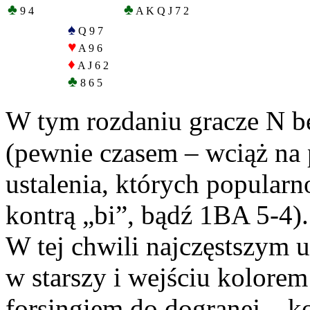
♣
♣
9 4
A K Q J 7 2
♠
Q 9 7
♥
A 9 6
♦
A J 6 2
♣
8 6 5
W tym rozdaniu gracze N b
(pewnie czasem – wciąż na p
ustalenia, których popular
kontrą „bi”, bądź 1BA 5-4).
W tej chwili najczęstszym u
w starszy i wejściu kolorem
forsingiem do dogranej – k