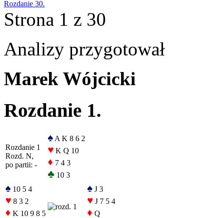
Rozdanie 30.
Strona 1 z 30
Analizy przygotował
Marek Wójcicki
Rozdanie 1.
♠
A K 8 6 2
Rozdanie 1
♥
K Q 10
Rozd. N,
♦
7 4 3
po partii: -
♣
10 3
♠
♠
10 5 4
J 3
♥
♥
8 3 2
J 7 5 4
♦
♦
K 10 9 8 5
Q