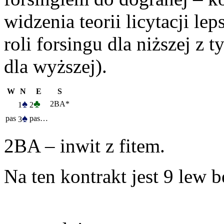
widzenia teorii licytacji le
roli forsingu dla niższej z
dla wyższej).
W
N
E
S
♠
♣
2BA*
1
2
♠
pas
pas…
3
2BA – inwit z fitem.
Na ten kontrakt jest 9 lew b