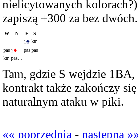
nielicytowanych kolorach?) 
zapiszą +300 za bez dwóch.
W
N
E
S
♠
ktr.
1
♦
pas
pas
pas
2
ktr.
pas…
Tam, gdzie S wejdzie 1BA, 
kontrakt także zakończy s
naturalnym ataku w piki.
«« poprzednia
-
następna »