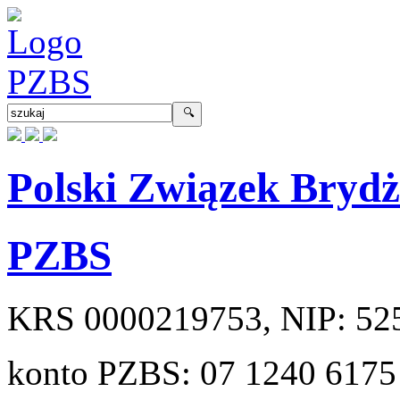
Polski Związek Bryd
PZBS
KRS
0000219753
, NIP:
52
konto PZBS:
07 1240 6175