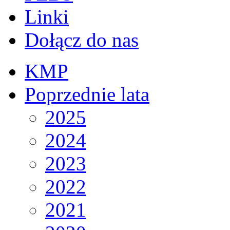
Linki
Dołącz do nas
KMP
Poprzednie lata
2025
2024
2023
2022
2021