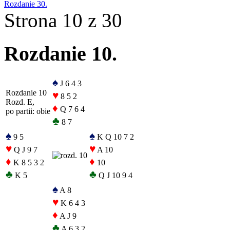
Rozdanie 30.
Strona 10 z 30
Rozdanie 10.
♠
J 6 4 3
Rozdanie 10
♥
8 5 2
Rozd. E,
♦
Q 7 6 4
po partii: obie
♣
8 7
♠
♠
9 5
K Q 10 7 2
♥
♥
Q J 9 7
A 10
♦
♦
K 8 5 3 2
10
♣
♣
K 5
Q J 10 9 4
♠
A 8
♥
K 6 4 3
♦
A J 9
♣
A 6 3 2