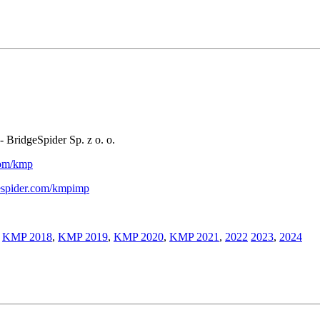
- BridgeSpider Sp. z o. o.
.com/kmp
gespider.com/kmpimp
,
KMP 2018
,
KMP 2019
,
KMP 2020
,
KMP 2021
,
2022
2023
,
2024