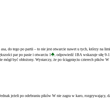
asa, do tego po partii – to nie jest otwarcie nawet u tych, którzy na li
♣
ększości par po pasie i otwarciu 1
, odpowiedź 1BA wskazuje siłę 9-1
ie mógł być obłożony. Wystarczy, że po ściągnięciu czterech pików W
dnak jeżeli po odebraniu pików W nie zagra w karo, rozgrywający, dz