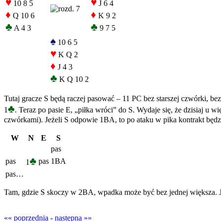
♥
♥
10 8 5
J 6 4
♦
♦
Q 10 6
K 9 2
♣
♣
A 4 3
9 7 5
♠
10 6 5
♥
K Q 2
♦
J 4 3
♣
K Q 10 2
Tutaj gracze S będą raczej pasować – 11 PC bez starszej czwórki, bez 
♣
1
. Teraz po pasie E, „piłka wróci” do S. Wydaje się, że dzisiaj u wi
czwórkami). Jeżeli S odpowie 1BA, to po ataku w pika kontrakt będz
W
N
E
S
pas
♣
pas
pas
1BA
1
pas…
Tam, gdzie S skoczy w 2BA, wpadka może być bez jednej większa. Je
«« poprzednia
-
następna »»