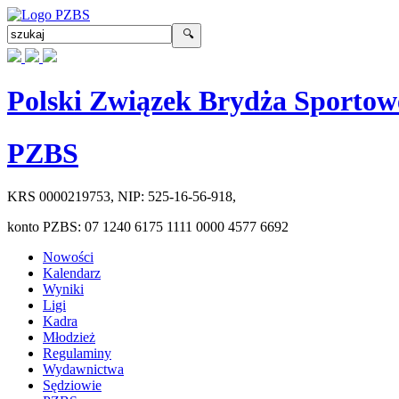
Polski Związek Brydża Sportow
PZBS
KRS
0000219753
, NIP:
525-16-56-918
,
konto PZBS:
07 1240 6175 1111 0000 4577 6692
Nowości
Kalendarz
Wyniki
Ligi
Kadra
Młodzież
Regulaminy
Wydawnictwa
Sędziowie