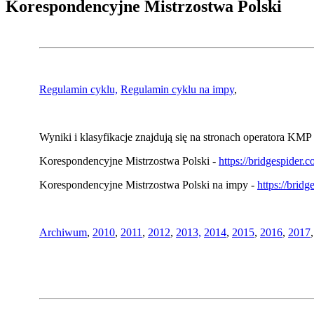
Korespondencyjne Mistrzostwa Polski
Regulamin cyklu,
Regulamin cyklu na impy
,
Wyniki i klasyfikacje znajdują się na stronach operatora KMP 
Korespondencyjne Mistrzostwa Polski -
https://bridgespider
Korespondencyjne Mistrzostwa Polski na impy -
https://brid
Archiwum
,
2010
,
2011
,
2012
,
2013,
2014
,
2015
,
2016
,
2017