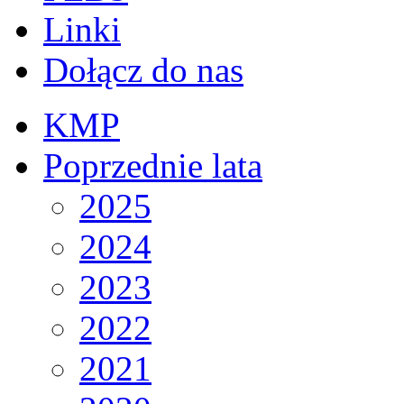
Linki
Dołącz do nas
KMP
Poprzednie lata
2025
2024
2023
2022
2021