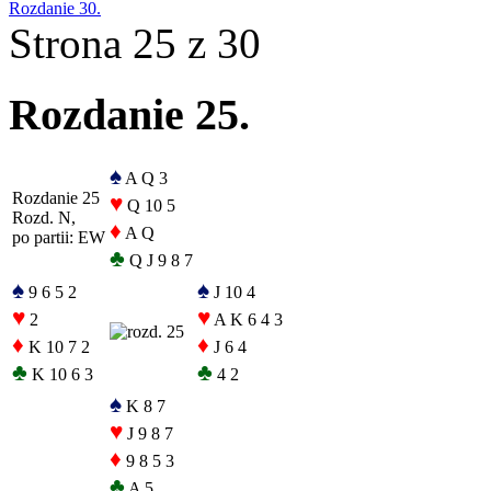
Rozdanie 30.
Strona 25 z 30
Rozdanie 25.
♠
A Q 3
Rozdanie 25
♥
Q 10 5
Rozd. N,
♦
A Q
po partii: EW
♣
Q J 9 8 7
♠
♠
9 6 5 2
J 10 4
♥
♥
2
A K 6 4 3
♦
♦
K 10 7 2
J 6 4
♣
♣
K 10 6 3
4 2
♠
K 8 7
♥
J 9 8 7
♦
9 8 5 3
♣
A 5