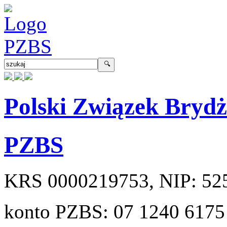
Polski Związek Bryd
PZBS
KRS
0000219753
, NIP:
52
konto PZBS:
07 1240 6175