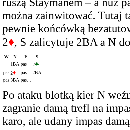
ruszą Staymanem – a nuż pa
można zainwitować. Tutaj t
pewnie końcówką bezatutow
♦
2
, S zalicytuje 2BA a N d
W
N
E
S
♣
1BA
pas
2
♦
pas
pas
2BA
2
pas
3BA
pas…
Po ataku blotką kier N weźm
zagranie damą trefl na impa
karo, ale udany impas damą