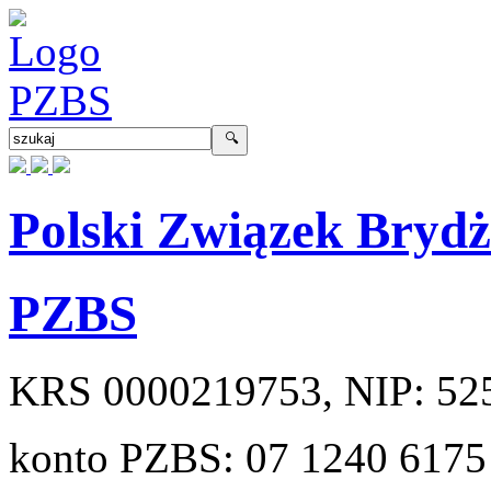
Polski Związek Bryd
PZBS
KRS
0000219753
, NIP:
52
konto PZBS:
07 1240 6175