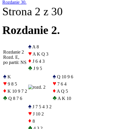
Rozdanie 30.
Strona 2 z 30
Rozdanie 2.
♠
A 8
Rozdanie 2
♥
A K Q 3
Rozd. E,
♦
J 6 4 3
po partii: NS
♣
J 9 5
♠
♠
K
Q 10 9 6
♥
♥
9 8 5
7 6 4
♦
♦
K 10 9 7 2
A Q 5
♣
♣
Q 8 7 6
A K 10
♠
J 7 5 4 3 2
♥
J 10 2
♦
8
♣
4 3 2