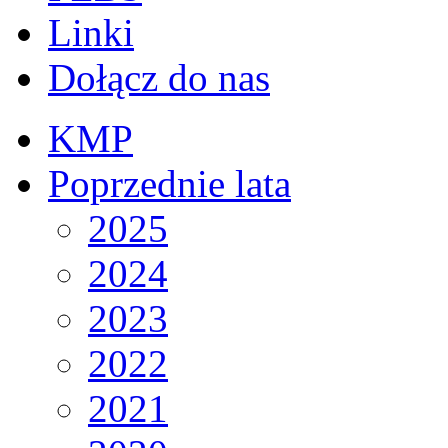
Linki
Dołącz do nas
KMP
Poprzednie lata
2025
2024
2023
2022
2021