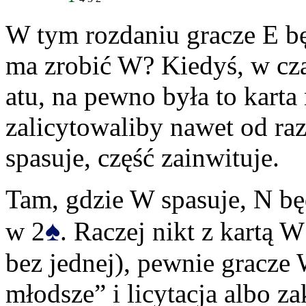
W tym rozdaniu gracze E bę
ma zrobić W? Kiedyś, w cza
atu, na pewno była to karta
zalicytowaliby nawet od ra
spasuje, część zainwituje.
Tam, gdzie W spasuje, N bę
♠
w 2
. Raczej nikt z kartą W
bez jednej), pewnie gracze
młodsze” i licytacja albo 