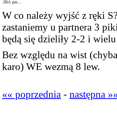
2BA
pas…
W co należy wyjść z ręki S
zastaniemy u partnera 3 pi
będą się dzieliły 2-2 i wiel
Bez względu na wist (chyba
karo) WE wezmą 8 lew.
«« poprzednia
-
następna »