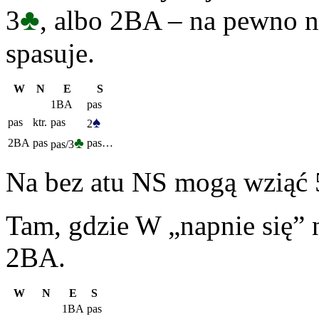
♣
3
, albo 2BA – na pewno n
spasuje.
W
N
E
S
1BA
pas
♠
pas
ktr.
pas
2
♣
2BA
pas
pas…
pas/3
Na bez atu NS mogą wziąć 5
Tam, gdzie W „napnie się” 
2BA.
W
N
E
S
1BA
pas