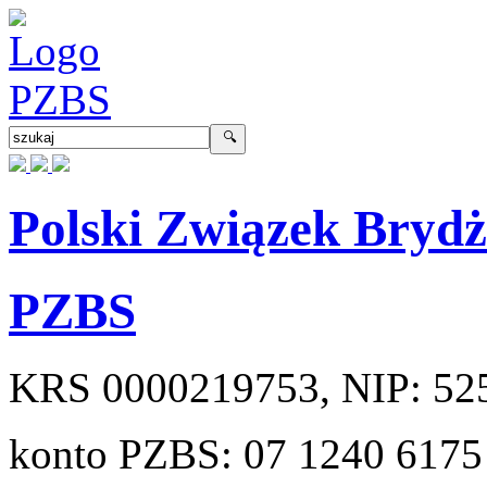
Polski Związek Bryd
PZBS
KRS
0000219753
, NIP:
52
konto PZBS:
07 1240 6175