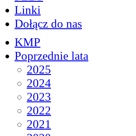
Linki
Dołącz do nas
KMP
Poprzednie lata
2025
2024
2023
2022
2021