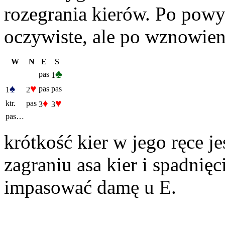
rozegrania kierów. Po powyż
oczywiste, ale po wznowien
W
N
E
S
♣
pas
1
♠
♥
pas
pas
1
2
♦
♥
ktr.
pas
3
3
pas…
krótkość kier w jego ręce 
zagraniu asa kier i spadnię
impasować damę u E.