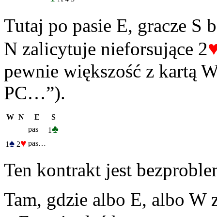
Tutaj po pasie E, gracze S 
N zalicytuje nieforsujące 2
pewnie większość z kartą W
PC…”).
W
N
E
S
♣
pas
1
♠
♥
pas…
1
2
Ten kontrakt jest bezprobl
Tam, gdzie albo E, albo W 