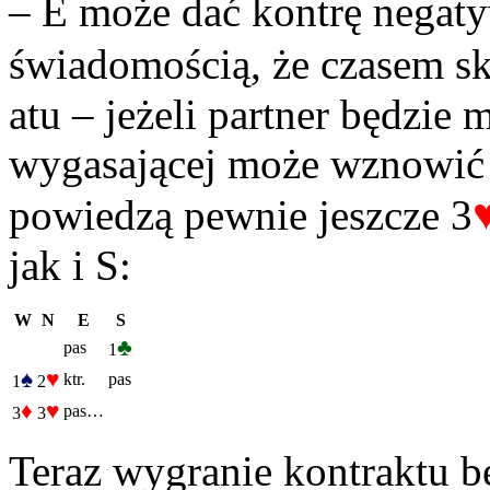
– E może dać kontrę negat
świadomością, że czasem sk
atu – jeżeli partner będzie
wygasającej może wznowić 
powiedzą pewnie jeszcze 3
jak i S:
W
N
E
S
♣
pas
1
♠
♥
ktr.
pas
1
2
♦
♥
pas…
3
3
Teraz wygranie kontraktu b