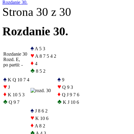
Rozdanie 30.
Strona 30 z 30
Rozdanie 30.
♠
A 5 3
Rozdanie 30
♥
A 8 7 5 4 2
Rozd. E,
♦
4
po partii: -
♣
8 5 2
♠
♠
K Q 10 7 4
9
♥
♥
J
Q 9 3
♦
♦
K 10 5 3
Q J 9 7 6
♣
♣
Q 9 7
K J 10 6
♠
J 8 6 2
♥
K 10 6
♦
A 8 2
♣
A 4 3