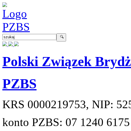
Polski Związek Bryd
PZBS
KRS
0000219753
, NIP:
52
konto PZBS:
07 1240 6175