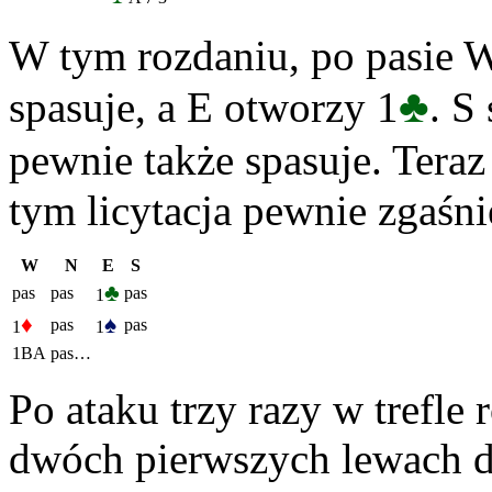
W tym rozdaniu, po pasie 
♣
spasuje, a E otworzy 1
. S
pewnie także spasuje. Teraz 
tym licytacja pewnie zgaśni
W
N
E
S
♣
pas
pas
pas
1
♦
♠
pas
pas
1
1
1BA
pas…
Po ataku trzy razy w trefl
dwóch pierwszych lewach da