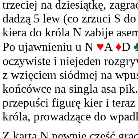
trzeciej na dziesiątkę, zagra
dadzą 5 lew (co zrzuci S do
kiera do króla N zabije asem 
♥
♦
Po ujawnieniu u N
A
D
oczywiste i niejeden rozgr
z wzięciem siódmej na wpus
końcówce na singla asa pik
przepuści figurę kier i teraz
króla, prowadzące do wpadk
Z kartą N pewnie część gra