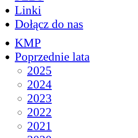
Linki
Dołącz do nas
KMP
Poprzednie lata
2025
2024
2023
2022
2021