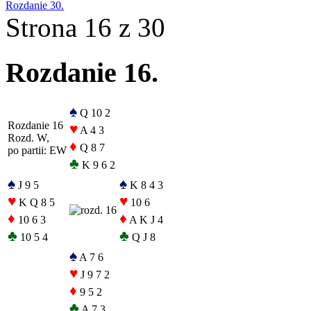
Rozdanie 30.
Strona 16 z 30
Rozdanie 16.
♠
Q 10 2
Rozdanie 16
♥
A 4 3
Rozd. W,
♦
Q 8 7
po partii: EW
♣
K 9 6 2
♠
♠
J 9 5
K 8 4 3
♥
♥
K Q 8 5
10 6
♦
♦
10 6 3
A K J 4
♣
♣
10 5 4
Q J 8
♠
A 7 6
♥
J 9 7 2
♦
9 5 2
♣
A 7 3