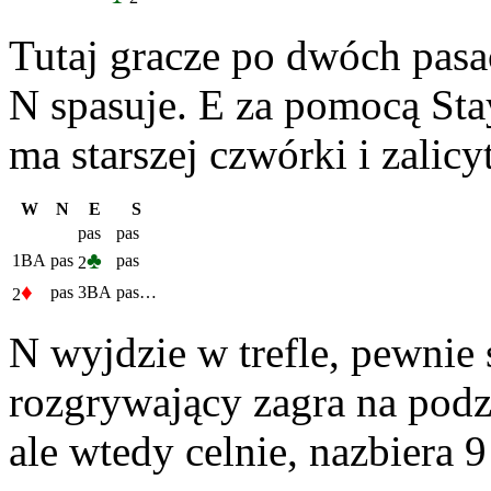
Tutaj gracze po dwóch pas
N spasuje. E za pomocą Sta
ma starszej czwórki i zalic
W
N
E
S
pas
pas
♣
1BA
pas
pas
2
♦
pas
3BA
pas…
2
N wyjdzie w trefle, pewnie 
rozgrywający zagra na podzi
ale wtedy celnie, nazbiera 9