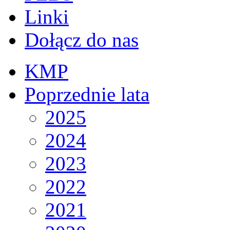
Linki
Dołącz do nas
KMP
Poprzednie lata
2025
2024
2023
2022
2021