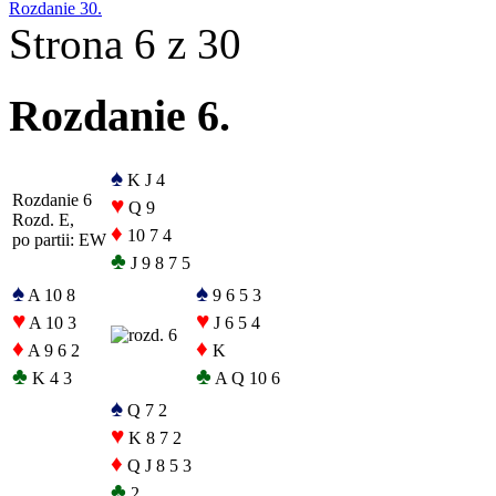
Rozdanie 30.
Strona 6 z 30
Rozdanie 6.
♠
K J 4
Rozdanie 6
♥
Q 9
Rozd. E,
♦
10 7 4
po partii: EW
♣
J 9 8 7 5
♠
♠
A 10 8
9 6 5 3
♥
♥
A 10 3
J 6 5 4
♦
♦
A 9 6 2
K
♣
♣
K 4 3
A Q 10 6
♠
Q 7 2
♥
K 8 7 2
♦
Q J 8 5 3
♣
2