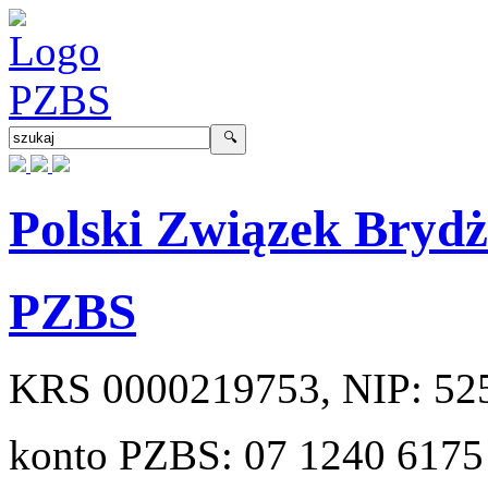
Polski Związek Bryd
PZBS
KRS
0000219753
, NIP:
52
konto PZBS:
07 1240 6175