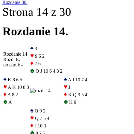
Rozdanie 30.
Strona 14 z 30
Rozdanie 14.
♠
3
Rozdanie 14
♥
9 6 2
Rozd. E,
♦
7 6
po partii: -
♣
Q J 10 6 4 3 2
♠
♠
K 8 6 5
A J 10 7 4
♥
♥
A K 10 8 3
J
♦
♦
A 8 2
K Q 9 5 4
♣
♣
A
K 9
♠
Q 9 2
♥
Q 7 5 4
♦
J 10 3
♣
8 7 5