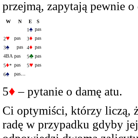
przejmą, zapytają pewnie 
W
N
E
S
♠
pas
1
♥
♦
pas
pas
2
3
♠
♦
pas
pas
3
4
♣
4BA
pas
pas
5
♦
♥
pas
pas
5
*
5
♠
pas…
6
♦
5
– pytanie o damę atu.
Ci optymiści, którzy liczą,
radę w przypadku gdyby jej 