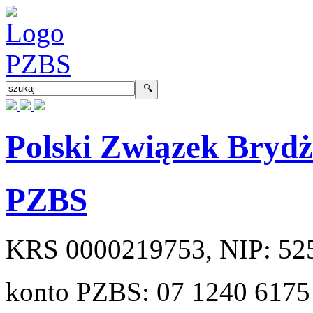
Polski Związek Bryd
PZBS
KRS
0000219753
, NIP:
52
konto PZBS:
07 1240 6175