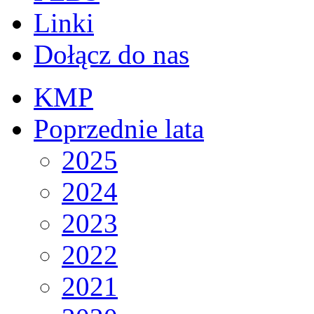
Linki
Dołącz do nas
KMP
Poprzednie lata
2025
2024
2023
2022
2021