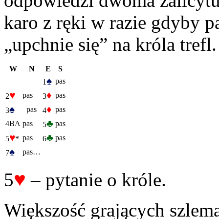
odpowiedzi dwoma zalicytuj
karo z ręki w razie gdyby p
„upchnie się” na króla trefl.
W
N
E
S
♠
pas
1
♥
♦
pas
pas
2
3
♠
♦
pas
pas
3
4
♣
4BA
pas
pas
5
♥
♣
pas
pas
5
*
6
♠
pas…
7
♥
5
– pytanie o króle.
Większość grających szlema