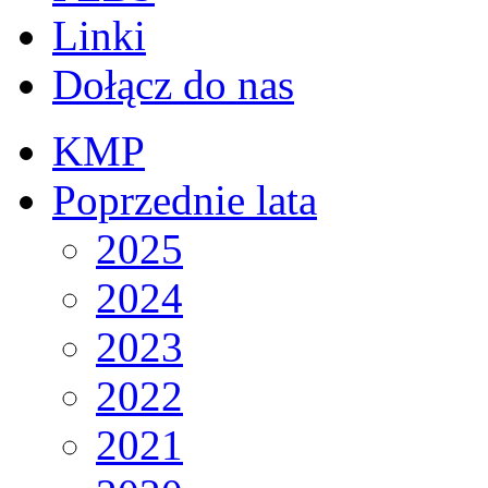
Linki
Dołącz do nas
KMP
Poprzednie lata
2025
2024
2023
2022
2021