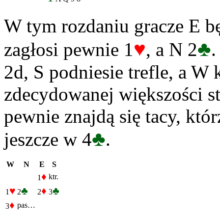
W tym rozdaniu gracze E bę
♥
♣
zagłosi pewnie 1
, a N 2
.
2d, S podniesie trefle, a W 
zdecydowanej większości st
pewnie znajdą się tacy, któr
♣
jeszcze w 4
.
W
N
E
S
♦
ktr.
1
♥
♣
♦
♣
1
2
2
3
♦
pas…
3