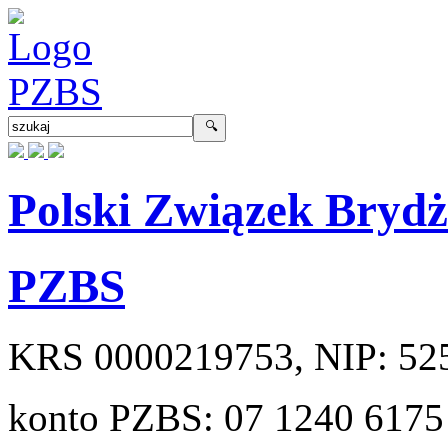
Polski Związek Bryd
PZBS
KRS
0000219753
, NIP:
52
konto PZBS:
07 1240 6175