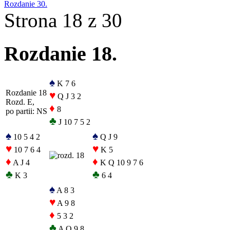
Rozdanie 30.
Strona 18 z 30
Rozdanie 18.
♠
K 7 6
Rozdanie 18
♥
Q J 3 2
Rozd. E,
♦
8
po partii: NS
♣
J 10 7 5 2
♠
♠
10 5 4 2
Q J 9
♥
♥
10 7 6 4
K 5
♦
♦
A J 4
K Q 10 9 7 6
♣
♣
K 3
6 4
♠
A 8 3
♥
A 9 8
♦
5 3 2
♣
A Q 9 8