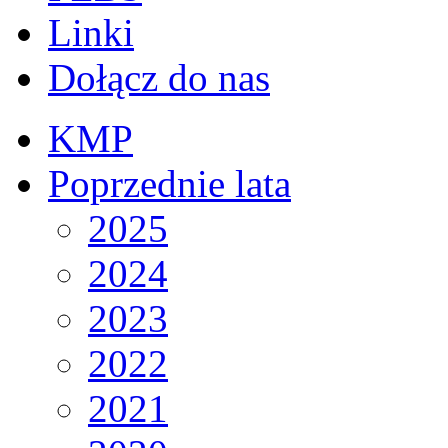
Linki
Dołącz do nas
KMP
Poprzednie lata
2025
2024
2023
2022
2021