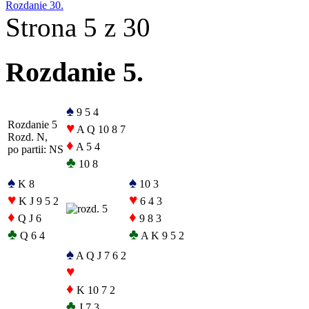
Rozdanie 30.
Strona 5 z 30
Rozdanie 5.
♠
9 5 4
Rozdanie 5
♥
A Q 10 8 7
Rozd. N,
♦
A 5 4
po partii: NS
♣
10 8
♠
♠
K 8
10 3
♥
♥
K J 9 5 2
6 4 3
♦
♦
Q J 6
9 8 3
♣
♣
Q 6 4
A K 9 5 2
♠
A Q J 7 6 2
♥
♦
K 10 7 2
♣
J 7 3