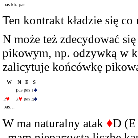
pas
ktr.
pas
Ten kontrakt kładzie się co 
N może też zdecydować się 
pikowym, np. odzywką w ko
zalicytuje końcówkę pikow
W
N
E
S
♠
pas
pas
1
♥
♥
♠
pas
2
3
4
pas…
♦
W ma naturalny atak
D (E
„mam nieparzystą liczbę kar