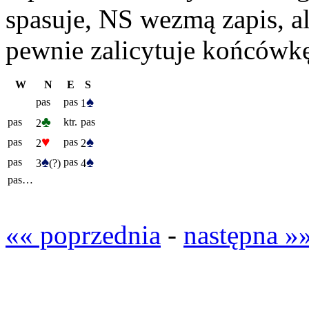
spasuje, NS wezmą zapis, ale
pewnie zalicytuje końcówk
W
N
E
S
♠
pas
pas
1
♣
pas
ktr.
pas
2
♥
♠
pas
pas
2
2
♠
♠
pas
pas
3
(?)
4
pas…
«« poprzednia
-
następna »