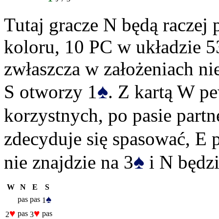
Tutaj gracze N będą racze
koloru, 10 PC w układzie 53
zwłaszcza w założeniach nie
♠
S otworzy 1
. Z kartą W pe
korzystnych, po pasie partn
zdecyduje się spasować, E 
♠
nie znajdzie na 3
i N będzi
W
N
E
S
♠
pas
pas
1
♥
♥
pas
pas
2
3