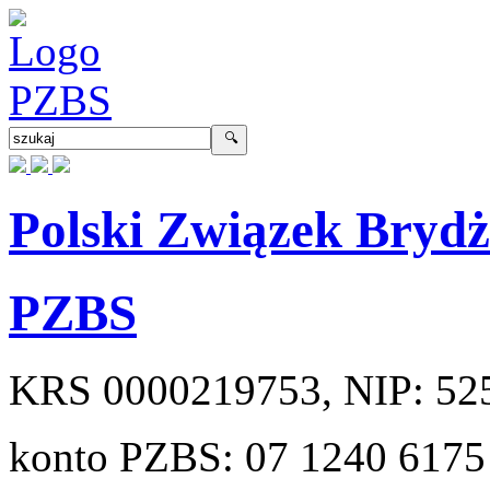
Polski Związek Bryd
PZBS
KRS
0000219753
, NIP:
52
konto PZBS:
07 1240 6175