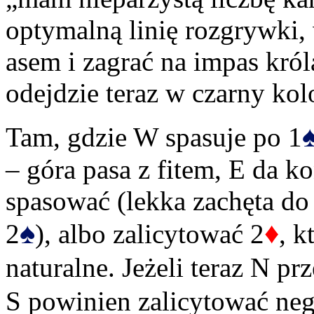
optymalną linię rozgrywki, 
asem i zagrać na impas król
odejdzie teraz w czarny kolo
Tam, gdzie W spasuje po 1
– góra pasa z fitem, E da k
spasować (lekka zachęta do
♠
♦
2
), albo zalicytować 2
, k
naturalne. Jeżeli teraz N pr
S powinien zalicytować ne