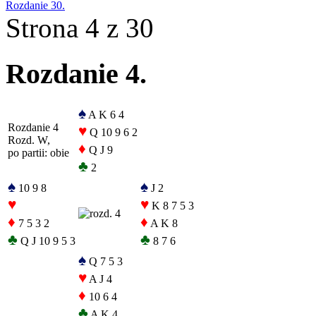
Rozdanie 30.
Strona 4 z 30
Rozdanie 4.
♠
A K 6 4
Rozdanie 4
♥
Q 10 9 6 2
Rozd. W,
♦
Q J 9
po partii: obie
♣
2
♠
♠
10 9 8
J 2
♥
♥
K 8 7 5 3
♦
♦
7 5 3 2
A K 8
♣
♣
Q J 10 9 5 3
8 7 6
♠
Q 7 5 3
♥
A J 4
♦
10 6 4
♣
A K 4