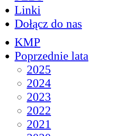
Linki
Dołącz do nas
KMP
Poprzednie lata
2025
2024
2023
2022
2021