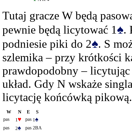
Tutaj gracze W będą pasow
♠
pewnie będą licytować 1
.
♠
podniesie piki do 2
. S moż
szlemika – przy krótkości k
prawdopodobny – licytując 
układ. Gdy N wskaże singla
licytację końcówką pikową.
W
N
E
S
♥
♠
pas
pas
1
1
♠
pas
pas
2BA
2