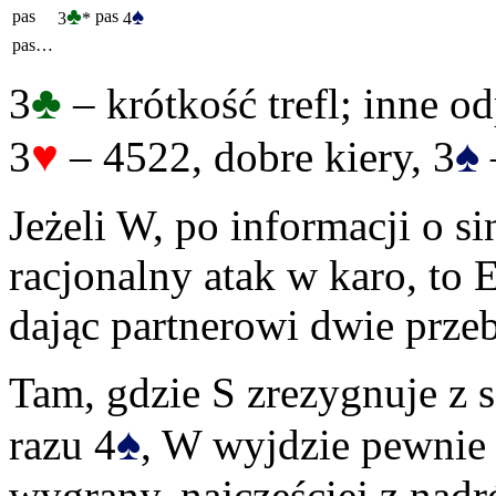
♣
♠
pas
pas
3
*
4
pas…
♣
3
– krótkość trefl; inne o
♥
♠
3
– 4522, dobre kiery, 3
Jeżeli W, po informacji o si
racjonalny atak w karo, to 
dając partnerowi dwie przeb
Tam, gdzie S zrezygnuje z s
♠
razu 4
, W wyjdzie pewnie d
wygrany, najczęściej z nadr