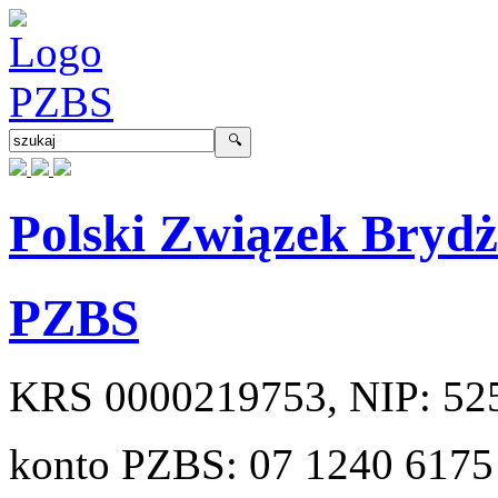
Polski Związek Bryd
PZBS
KRS
0000219753
, NIP:
52
konto PZBS:
07 1240 6175