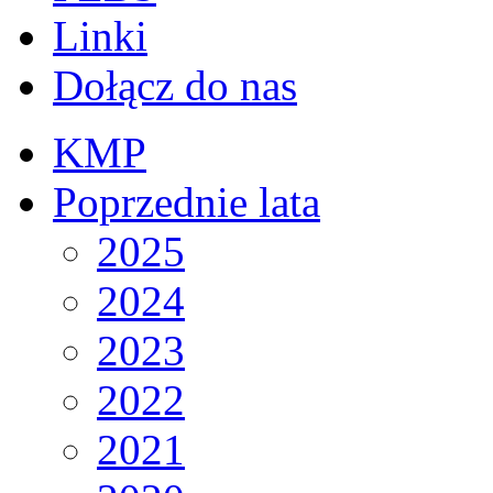
Linki
Dołącz do nas
KMP
Poprzednie lata
2025
2024
2023
2022
2021