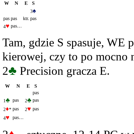
W
N
E
S
♠
3
pas
pas
ktr.
pas
♥
pas…
4
Tam, gdzie S spasuje, WE 
kierowej, czy to po mocno 
♣
2
Precision gracza E.
W
N
E
S
pas
♣
♣
pas
pas
1
2
♦
♥
pas
pas
2
*
2
♥
pas…
4