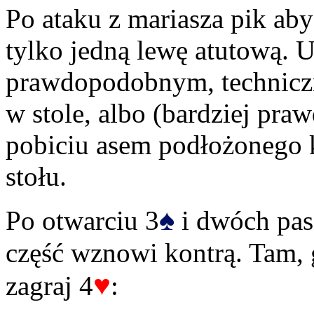
Po ataku z mariasza pik ab
tylko jedną lewę atutową. U
prawdopodobnym, techniczn
w stole, albo (bardziej pr
pobiciu asem podłożonego kr
stołu.
♠
Po otwarciu 3
i dwóch pasa
część wznowi kontrą. Tam,
♥
zagraj 4
: