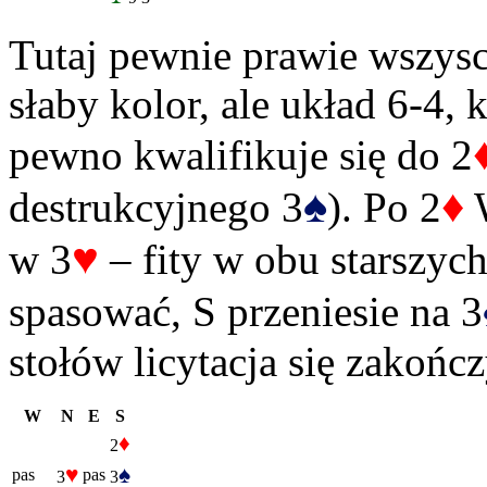
Tutaj pewnie prawie wszysc
słaby kolor, ale układ 6-4, 
pewno kwalifikuje się do 2
♠
♦
destrukcyjnego 3
). Po 2
W
♥
w 3
– fity w obu starszyc
spasować, S przeniesie na 3
stołów licytacja się zakończ
W
N
E
S
♦
2
♥
♠
pas
pas
3
3