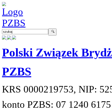
Polski Związek Bryd
PZBS
KRS
0000219753
, NIP:
52
konto PZBS:
07 1240 6175