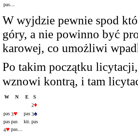
pas…
W wyjdzie pewnie spod któ
góry, a nie powinno być p
karowej, co umożliwi wpad
Po takim początku licytacji
wznowi kontrą, i tam licyt
W
N
E
S
♦
2
♥
♠
pas
pas
3
3
pas
pas
ktr.
pas
♥
pas…
4