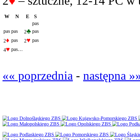
♦
2
– sztuczne, 12-14 PC w
W
N
E
S
pas
♣
pas
pas
pas
2
♦
♥
pas
pas
2
2
♥
pas…
4
«« poprzednia
-
następna »