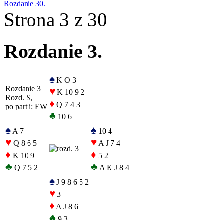
Rozdanie 30.
Strona 3 z 30
Rozdanie 3.
♠
K Q 3
Rozdanie 3
♥
K 10 9 2
Rozd. S,
♦
Q 7 4 3
po partii: EW
♣
10 6
♠
♠
A 7
10 4
♥
♥
Q 8 6 5
A J 7 4
♦
♦
K 10 9
5 2
♣
♣
Q 7 5 2
A K J 8 4
♠
J 9 8 6 5 2
♥
3
♦
A J 8 6
♣
9 3