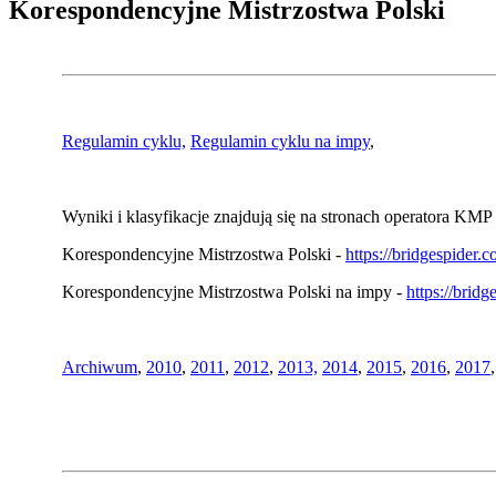
Korespondencyjne Mistrzostwa Polski
Regulamin cyklu,
Regulamin cyklu na impy
,
Wyniki i klasyfikacje znajdują się na stronach operatora KMP 
Korespondencyjne Mistrzostwa Polski -
https://bridgespider
Korespondencyjne Mistrzostwa Polski na impy -
https://brid
Archiwum
,
2010
,
2011
,
2012
,
2013,
2014
,
2015
,
2016
,
2017