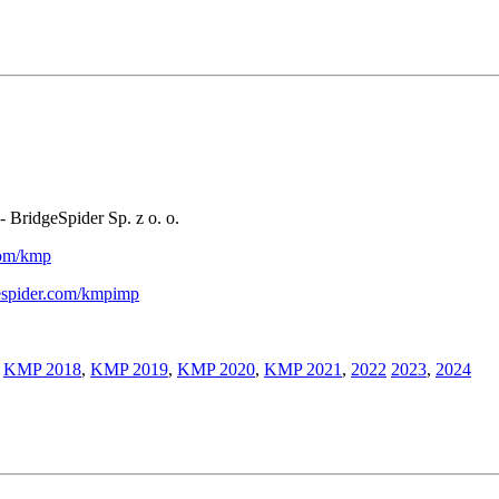
- BridgeSpider Sp. z o. o.
.com/kmp
gespider.com/kmpimp
,
KMP 2018
,
KMP 2019
,
KMP 2020
,
KMP 2021
,
2022
2023
,
2024