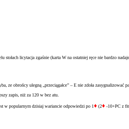
stołach licytacja zgaśnie (karta W na ostatniej ręce nie bardzo nadaj
ba, ze obrońcy ulegną „przeciągałce” – E nie zdoła zasygnalizować par
szy zapis, niż za 120 w bez atu.
♦
♦
est w popularnym dzisiaj wariancie odpowiedzi po 1
(2
-10+PC z fit