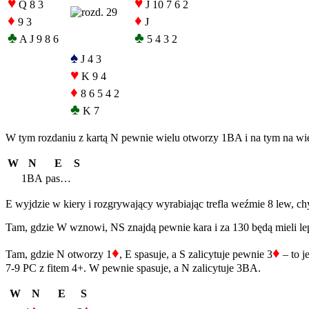
♥
♥
Q 8 3
J 10 7 6 2
♦
♦
9 3
J
♣
♣
A J 9 8 6
5 4 3 2
♠
J 4 3
♥
K 9 4
♦
8 6 5 4 2
♣
K 7
W tym rozdaniu z kartą N pewnie wielu otworzy 1BA i na tym na wielu 
W
N
E
S
1BA
pas…
E wyjdzie w kiery i rozgrywający wyrabiając trefla weźmie 8 lew, chy
Tam, gdzie W wznowi, NS znajdą pewnie kara i za 130 będą mieli lep
♦
♦
Tam, gdzie N otworzy 1
, E spasuje, a S zalicytuje pewnie 3
– to j
7-9 PC z fitem 4+. W pewnie spasuje, a N zalicytuje 3BA.
W
N
E
S