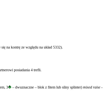
e się na kontrę ze względu na układ 5332).
tnerowi posiadania 4 trefli.
♣
em, 3
– dwuznaczne – blok z fitem lub silny splinter)
mixed raise
-