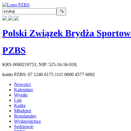
Polski Związek Brydża Sportow
PZBS
KRS
0000219753
, NIP:
525-16-56-918
,
konto PZBS:
07 1240 6175 1111 0000 4577 6692
Nowości
Kalendarz
Wyniki
Ligi
Kadra
Młodzież
Regulaminy
Wydawnictwa
Sędziowie