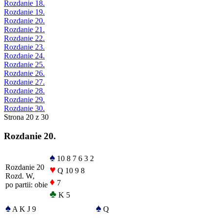
Rozdanie 18.
Rozdanie 19.
Rozdanie 20.
Rozdanie 21.
Rozdanie 22.
Rozdanie 23.
Rozdanie 24.
Rozdanie 25.
Rozdanie 26.
Rozdanie 27.
Rozdanie 28.
Rozdanie 29.
Rozdanie 30.
Strona 20 z 30
Rozdanie 20.
♠
10 8 7 6 3 2
Rozdanie 20
♥
Q 10 9 8
Rozd. W,
♦
7
po partii: obie
♣
K 5
♠
♠
A K J 9
Q