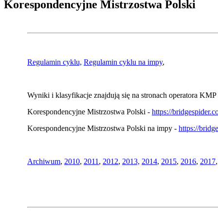
Korespondencyjne Mistrzostwa Polski
Regulamin cyklu,
Regulamin cyklu na impy
,
Wyniki i klasyfikacje znajdują się na stronach operatora KMP 
Korespondencyjne Mistrzostwa Polski -
https://bridgespider
Korespondencyjne Mistrzostwa Polski na impy -
https://brid
Archiwum
,
2010
,
2011
,
2012
,
2013,
2014
,
2015
,
2016
,
2017