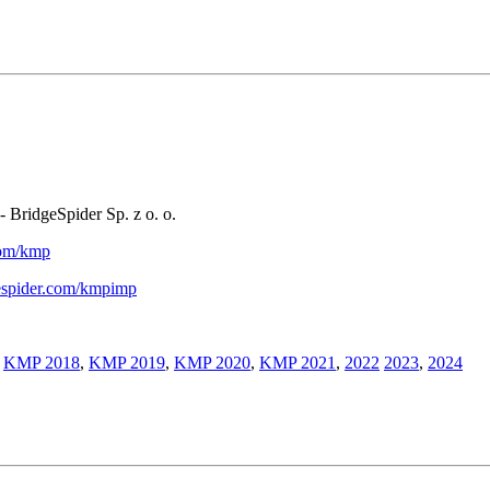
- BridgeSpider Sp. z o. o.
.com/kmp
gespider.com/kmpimp
,
KMP 2018
,
KMP 2019
,
KMP 2020
,
KMP 2021
,
2022
2023
,
2024