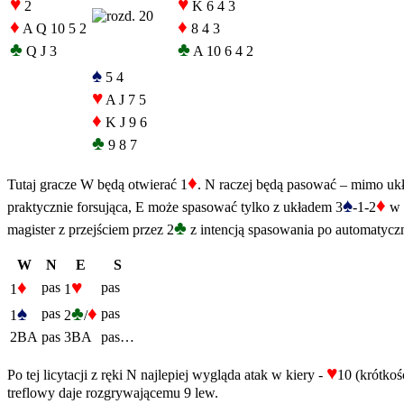
♥
♥
2
K 6 4 3
♦
♦
A Q 10 5 2
8 4 3
♣
♣
Q J 3
A 10 6 4 2
♠
5 4
♥
A J 7 5
♦
K J 9 6
♣
9 8 7
♦
Tutaj gracze W będą otwierać 1
. N raczej będą pasować – mimo ukł
♠
♦
praktycznie forsująca, E może spasować tylko z układem 3
-1-2
w s
♣
magister z przejściem przez 2
z intencją spasowania po automatycz
W
N
E
S
♦
♥
pas
pas
1
1
♠
♣
♦
pas
pas
1
2
/
2BA
pas
3BA
pas…
♥
Po tej licytacji z ręki N najlepiej wygląda atak w kiery -
10 (krótkoś
treflowy daje rozgrywającemu 9 lew.