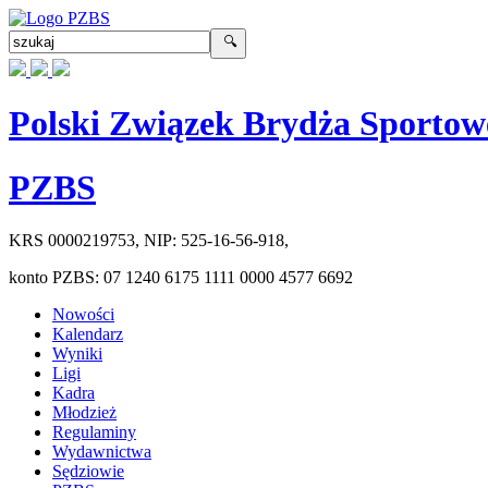
Polski Związek Brydża Sportow
PZBS
KRS
0000219753
, NIP:
525-16-56-918
,
konto PZBS:
07 1240 6175 1111 0000 4577 6692
Nowości
Kalendarz
Wyniki
Ligi
Kadra
Młodzież
Regulaminy
Wydawnictwa
Sędziowie