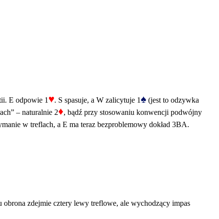
♥
♠
tii. E odpowie 1
. S spasuje, a W zalicytuje 1
(jest to odzywka
♦
ach” – naturalnie 2
, bądź przy stosowaniu konwencji podwójny
zymanie w treflach, a E ma teraz bezproblemowy dokład 3BA.
u obrona zdejmie cztery lewy treflowe, ale wychodzący impas