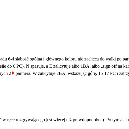
adu 6-4 słabość ogólna i głównego koloru nie zachęca do walki po par
ile do 6 PC). N spasuje, a E zalicytuje albo 1BA, albo „sign off na kar
♦
nych 2
partnera. W zalicytuje 2BA, wskazując górę, 15-17 PC i zatr
ć w ręce rozgrywającego jest więcej niż prawdopodobna). Po tym atak