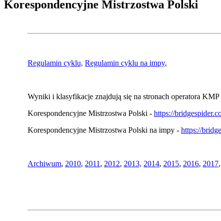
Korespondencyjne Mistrzostwa Polski
Regulamin cyklu,
Regulamin cyklu na impy
,
Wyniki i klasyfikacje znajdują się na stronach operatora KMP 
Korespondencyjne Mistrzostwa Polski -
https://bridgespider
Korespondencyjne Mistrzostwa Polski na impy -
https://brid
Archiwum
,
2010
,
2011
,
2012
,
2013,
2014
,
2015
,
2016
,
2017