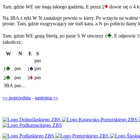
♦
Tam, gdzie WE nie mają takiego gadżetu, E przez 2
dowie się o 4 k
Na 3BA z ręki W N zaatakuje pewnie w kiery. Po wzięciu na waleta w s
proste. Tam, gdzie rozgrywający nie trafi kara, a N po pobiciu damy 
♣
Tam, gdzie WE grają Strefą, po pasie S W otworzy 1
, E odpowie 1
zakończy.
W
N
E
S
pas
♣
♠
pas
pas
1
1
♣
♦
pas
pas
2
3
3BA
pas…
«« poprzednia
-
następna »»