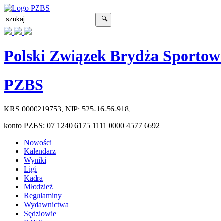
Polski Związek Brydża Sportow
PZBS
KRS
0000219753
, NIP:
525-16-56-918
,
konto PZBS:
07 1240 6175 1111 0000 4577 6692
Nowości
Kalendarz
Wyniki
Ligi
Kadra
Młodzież
Regulaminy
Wydawnictwa
Sędziowie