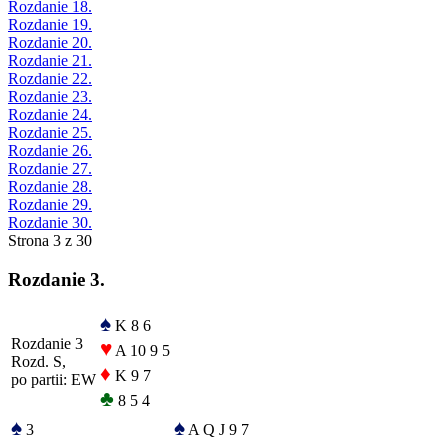
Rozdanie 18.
Rozdanie 19.
Rozdanie 20.
Rozdanie 21.
Rozdanie 22.
Rozdanie 23.
Rozdanie 24.
Rozdanie 25.
Rozdanie 26.
Rozdanie 27.
Rozdanie 28.
Rozdanie 29.
Rozdanie 30.
Strona 3 z 30
Rozdanie 3.
♠
K 8 6
Rozdanie 3
♥
A 10 9 5
Rozd. S,
♦
K 9 7
po partii: EW
♣
8 5 4
♠
♠
3
A Q J 9 7