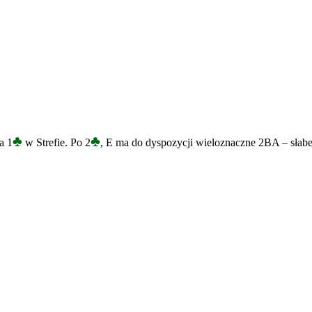
♣
♣
a 1
w Strefie. Po 2
, E ma do dyspozycji wieloznaczne 2BA – słabe