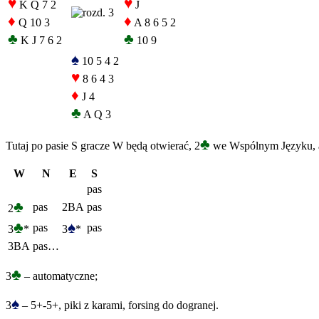
♥
♥
K Q 7 2
J
♦
♦
Q 10 3
A 8 6 5 2
♣
♣
K J 7 6 2
10 9
♠
10 5 4 2
♥
8 6 4 3
♦
J 4
♣
A Q 3
♣
Tutaj po pasie S gracze W będą otwierać, 2
we Wspólnym Języku, 
W
N
E
S
pas
♣
pas
2BA
pas
2
♣
♠
pas
pas
3
*
3
*
3BA
pas…
♣
3
– automatyczne;
♠
3
– 5+-5+, piki z karami, forsing do dogranej.