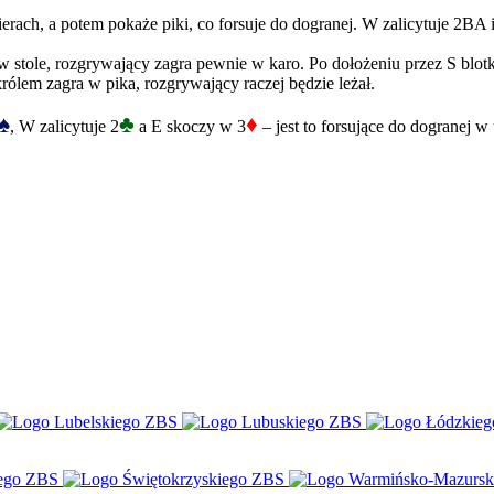
ierach, a potem pokaże piki, co forsuje do dogranej. W zalicytuje 2BA
tole, rozgrywający zagra pewnie w karo. Po dołożeniu przez S blotki, 
królem zagra w pika, rozgrywający raczej będzie leżał.
♠
♣
♦
, W zalicytuje 2
a E skoczy w 3
– jest to forsujące do dogranej w