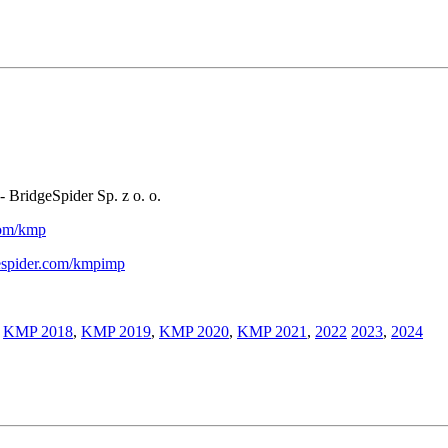
- BridgeSpider Sp. z o. o.
.com/kmp
gespider.com/kmpimp
,
KMP 2018
,
KMP 2019
,
KMP 2020
,
KMP 2021
,
2022
2023
,
2024