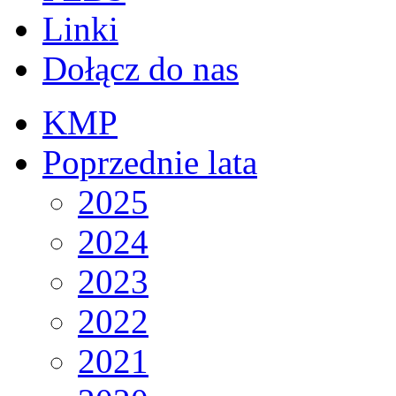
Linki
Dołącz do nas
KMP
Poprzednie lata
2025
2024
2023
2022
2021