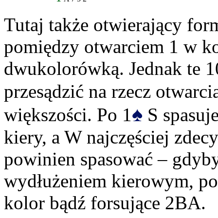
Tutaj także otwierający for
pomiędzy otwarciem 1 w ko
dwukolorówką. Jednak te 
przesądzić na rzecz otwarci
♠
większości. Po 1
S spasuje
kiery, a W najczęściej zde
powinien spasować – gdyby
wydłużeniem kierowym, pow
kolor bądź forsujące 2BA.