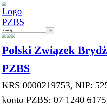
Polski Związek Bryd
PZBS
KRS
0000219753
, NIP:
52
konto PZBS:
07 1240 6175