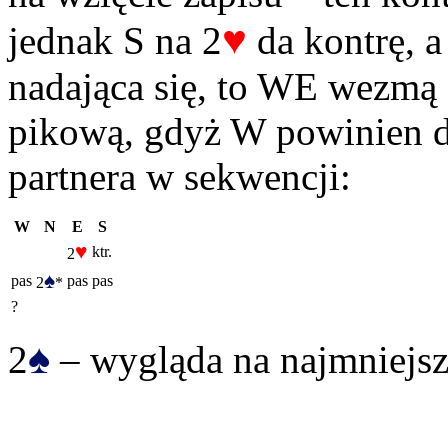
♥
jednak S na 2
da kontrę, a 
nadająca się, to WE wezmą
pikową, gdyż W powinien dom
partnera w sekwencji:
W
N
E
S
♥
ktr.
2
♠
pas
pas
pas
2
*
?
♠
2
– wygląda na najmniejsz