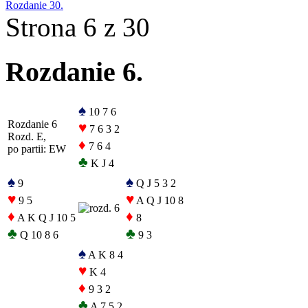
Rozdanie 30.
Strona 6 z 30
Rozdanie 6.
♠
10 7 6
Rozdanie 6
♥
7 6 3 2
Rozd. E,
♦
7 6 4
po partii: EW
♣
K J 4
♠
♠
9
Q J 5 3 2
♥
♥
9 5
A Q J 10 8
♦
♦
A K Q J 10 5
8
♣
♣
Q 10 8 6
9 3
♠
A K 8 4
♥
K 4
♦
9 3 2
♣
A 7 5 2