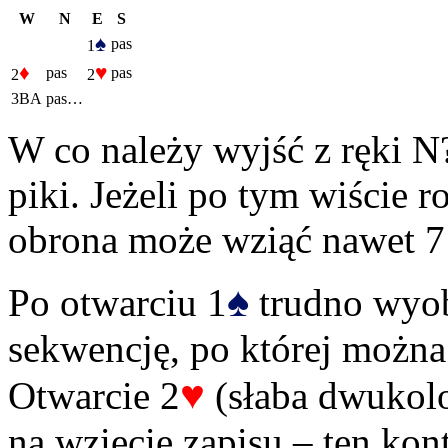
W
N
E
S
♠
pas
1
♦
♥
pas
pas
2
2
3BA
pas…
W co należy wyjść z ręki N
piki. Jeżeli po tym wiście 
obrona może wziąć nawet 7
♠
Po otwarciu 1
trudno wyob
sekwencję, po której możn
♥
Otwarcie 2
(słaba dwukolo
na wzięcie zapisu – ten kon