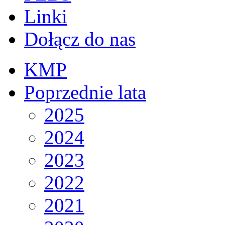
Linki
Dołącz do nas
KMP
Poprzednie lata
2025
2024
2023
2022
2021