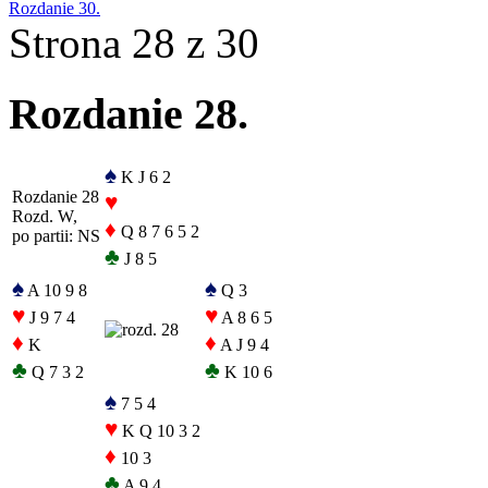
Rozdanie 30.
Strona 28 z 30
Rozdanie 28.
♠
K J 6 2
Rozdanie 28
♥
Rozd. W,
♦
Q 8 7 6 5 2
po partii: NS
♣
J 8 5
♠
♠
A 10 9 8
Q 3
♥
♥
J 9 7 4
A 8 6 5
♦
♦
K
A J 9 4
♣
♣
Q 7 3 2
K 10 6
♠
7 5 4
♥
K Q 10 3 2
♦
10 3
♣
A 9 4