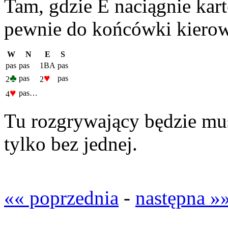
Tam, gdzie E naciągnie kar
pewnie do końcówki kierow
W
N
E
S
pas
pas
1BA
pas
♣
♥
pas
pas
2
2
♥
pas…
4
Tu rozgrywający będzie mus
tylko bez jednej.
«« poprzednia
-
następna »