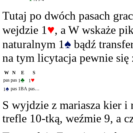
Tutaj po dwóch pasach grac
♥
wejdzie 1
, a W wskaże pik
♠
naturalnym 1
bądź transfe
na tym licytacja pewnie się
W
N
E
S
♣
♥
pas
pas
1
1
♠
pas
1BA
pas…
1
S wyjdzie z mariasza kier i
trefle 10-tką, weźmie 9, a c