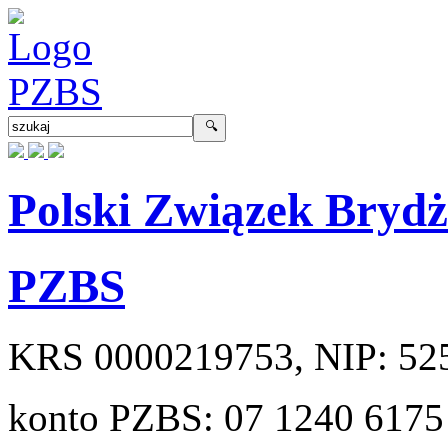
Polski Związek Bryd
PZBS
KRS
0000219753
, NIP:
52
konto PZBS:
07 1240 6175