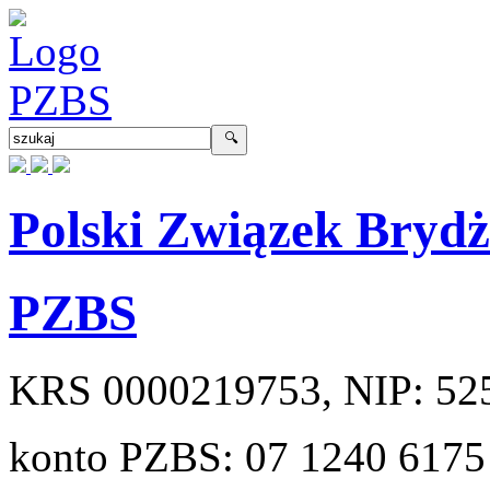
Polski Związek Bryd
PZBS
KRS
0000219753
, NIP:
52
konto PZBS:
07 1240 6175