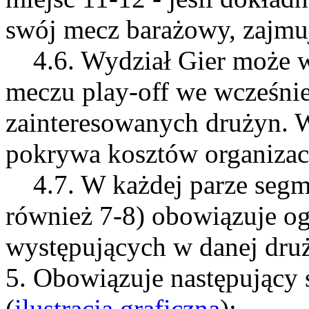
swój mecz barażowy, zajmuj
4.6. Wydział Gier może wy
meczu play-off we wcześni
zainteresowanych drużyn. 
pokrywa kosztów organizac
4.7. W każdej parze segmen
również 7-8) obowiązuje o
występujących w danej druż
5. Obowiązuje następujący 
(
ilustracja graficzna
):