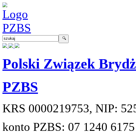
Polski Związek Bryd
PZBS
KRS
0000219753
, NIP:
52
konto PZBS:
07 1240 6175