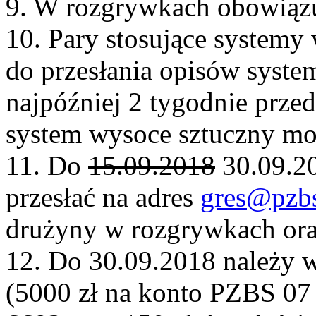
9. W rozgrywkach obowiązu
10. Pary stosujące systemy
do przesłania opisów syst
najpóźniej 2 tygodnie prz
system wysoce sztuczny mo
11. Do
15.09.2018
30.09.20
przesłać na adres
gres@pzbs
drużyny w rozgrywkach ora
12. Do 30.09.2018 należy 
(5000 zł na konto PZBS 07