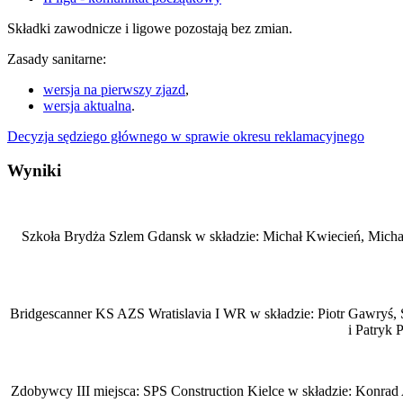
Składki zawodnicze i ligowe pozostają bez zmian.
Zasady sanitarne:
wersja na pierwszy zjazd
,
wersja aktualna
.
Decyzja sędziego głównego w sprawie okresu reklamacyjnego
Wyniki
Szkoła Brydża Szlem Gdansk w składzie: Michał Kwiecień, Michał
Bridgescanner KS AZS Wratislavia I WR w składzie: Piotr Gawryś, S
i Patryk
Zdobywcy III miejsca: SPS Construction Kielce w składzie: Konrad