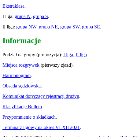
Ekstraklasa
.
I liga:
grupa N
,
grupa S
.
II liga:
grupa NW
,
grupa NE
,
grupa SW
,
grupa SE
.
Informacje
Podział na grupy (propozycja):
I liga
,
II liga
.
Miejsca rozgrywek
(pierwszy zjazd).
Harmonogram
.
Obsada sędziowska
.
Komunikat dotyczący rejestracji drużyn
.
Klasyfikacje Butlera
.
Przypomnienie o składkach
.
Terminarz ligowy na okres VI-XII 2021
.