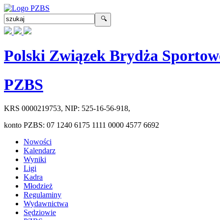
Polski Związek Brydża Sportow
PZBS
KRS
0000219753
, NIP:
525-16-56-918
,
konto PZBS:
07 1240 6175 1111 0000 4577 6692
Nowości
Kalendarz
Wyniki
Ligi
Kadra
Młodzież
Regulaminy
Wydawnictwa
Sędziowie