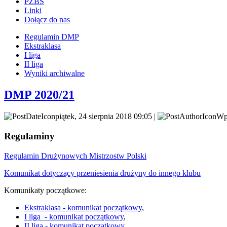
PZBS
Linki
Dołącz do nas
Regulamin DMP
Ekstraklasa
I liga
II liga
Wyniki archiwalne
DMP 2020/21
piątek, 24 sierpnia 2018 09:05 |
Wpi
Regulaminy
Regulamin Drużynowych Mistrzostw Polski
Komunikat dotyczący przeniesienia drużyny do innego klubu
Komunikaty początkowe:
Ekstraklasa - komunikat początkowy
,
I liga - komunikat początkowy
,
II liga - komunikat początkowy