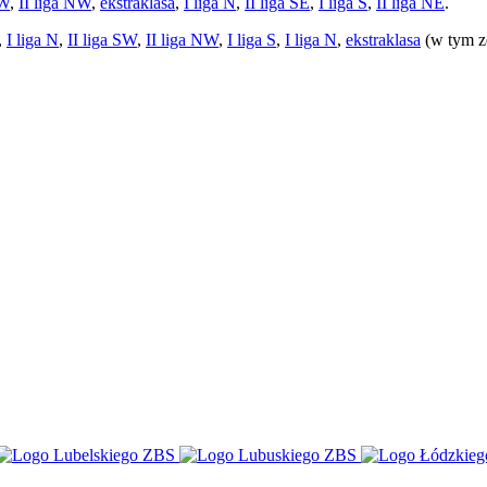
SW
,
II liga NW
,
ekstraklasa
,
I liga N
,
II liga SE
,
I liga S
,
II liga NE
.
,
I liga N
,
II liga SW
,
II liga NW
,
I liga S
,
I liga N
,
ekstraklasa
(w tym ze