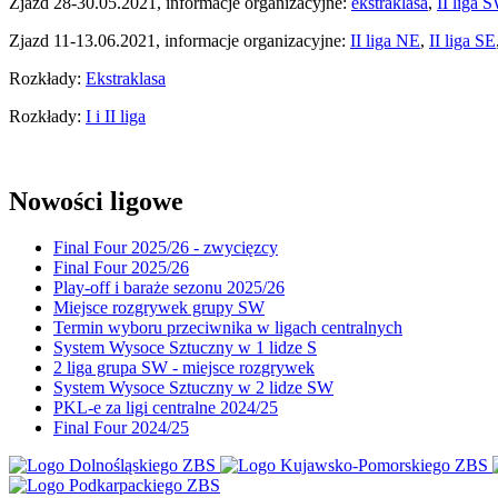
Zjazd 28-30.05.2021, informacje organizacyjne:
ekstraklasa
,
II liga 
Zjazd 11-13.06.2021, informacje organizacyjne:
II liga NE
,
II liga SE
Rozkłady:
Ekstraklasa
Rozkłady:
I i II liga
Nowości ligowe
Final Four 2025/26 - zwycięzcy
Final Four 2025/26
Play-off i baraże sezonu 2025/26
Miejsce rozgrywek grupy SW
Termin wyboru przeciwnika w ligach centralnych
System Wysoce Sztuczny w 1 lidze S
2 liga grupa SW - miejsce rozgrywek
System Wysoce Sztuczny w 2 lidze SW
PKL-e za ligi centralne 2024/25
Final Four 2024/25