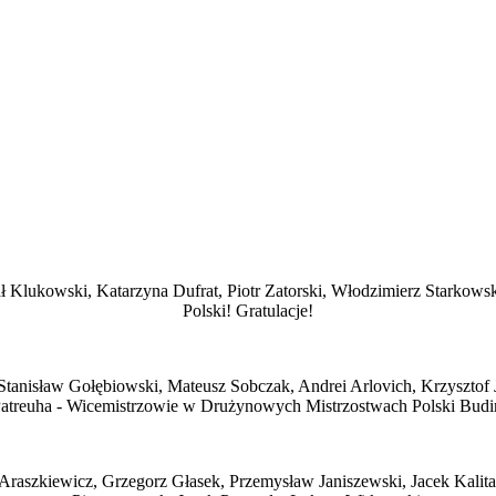
 Klukowski, Katarzyna Dufrat, Piotr Zatorski, Włodzimierz Starkows
Polski! Gratulacje!
tanisław Gołębiowski, Mateusz Sobczak, Andrei Arlovich, Krzysztof Ja
 Patreuha - Wicemistrzowie w Drużynowych Mistrzostwach Polski Bud
 Araszkiewicz, Grzegorz Głasek, Przemysław Janiszewski, Jacek Kal