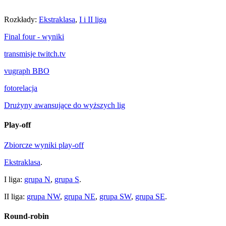
Rozkłady:
Ekstraklasa
,
I i II liga
Final four - wyniki
transmisje twitch.tv
vugraph BBO
fotorelacja
Drużyny awansujące do wyższych lig
Play-off
Zbiorcze wyniki play-off
Ekstraklasa
.
I liga:
grupa N
,
grupa S
.
II liga:
grupa NW
,
grupa NE
,
grupa SW
,
grupa SE
.
Round-robin