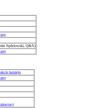
wany
amin Sędziowski, Q&A)
wany
akcie turnieju
wany
dstawowy