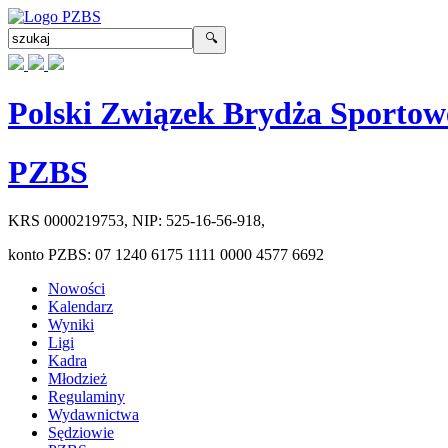
Polski Związek Brydża Sportow
PZBS
KRS
0000219753
, NIP:
525-16-56-918
,
konto PZBS:
07 1240 6175 1111 0000 4577 6692
Nowości
Kalendarz
Wyniki
Ligi
Kadra
Młodzież
Regulaminy
Wydawnictwa
Sędziowie