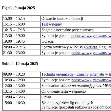
Piątek, 9 maja 2025
15:00 – 15:15
Otwarcie kursokonferencji
15:15 – 16:00
Test wstępny
16:15 – 17:15
Zagranie normalne przy claimach
17:30 – 19:00
Symulacje poziom
podstawowy,
zaawanso
19:00 – 19:45
Kolacja
20:00 – 21:15
Sędzia brydżowy w PZBS (
Kariera
, Regul
21:30 – 23:00
Symulacje poziom
podstawowy,
zaawanso
Sobota, 10 maja 2025
09:00 – 10:20
Techniki organizacji – zmiany schematu w tr
10:30 – 12:00
Symulacje poziom
podstawowy,
zaawanso
12:00 – 13:00
Seminarium
Marsz na orientację przez MPB
13:15 – 14:00
Omówienie testu wstępnego
14:00 – 15:45
Obiad
15:00 – 16:30
Zebranie sędziów lig centralnych
Symulacje (pozostali sędziowie) poziom
po