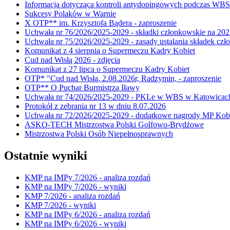
Informacja dotycząca kontroli antydopingowych podczas WB
Sukcesy Polaków w Warnie
X OTP** im. Krzysztofa Bądera - zaproszenie
Uchwała nr 76/2026/2025-2029 - składki członkowskie na 202
Uchwała nr 75/2026/2025-2029 - zasady ustalania składek cz
Komunikat z 4 sierpnia o Supermeczu Kadry Kobiet
Cud nad Wisłą 2026 - zdjęcia
Komunikat z 27 lipca o Supermeczu Kadry Kobiet
OTP* "Cud nad Wisłą, 2.08.2026r, Radzymin, - zaproszenie
OTP** O Puchar Burmistrza Iławy
Uchwała nr 74/2026/2025-2029 - PKLe w WBS w Katowicac
Protokół z zebrania nr 13 w dniu 8.07.2026
Uchwała nr 72/2026/2025-2029 - dodatkowe nagrody MP Kobi
ASKO-TECH Mistrzostwa Polski Golfowo-Brydżowe
Mistrzostwa Polski Osób Niepełnosprawnych
Ostatnie wyniki
KMP na IMPy 7/2026 - analiza rozdań
KMP na IMPy 7/2026 - wyniki
KMP 7/2026 - analiza rozdań
KMP 7/2026 - wyniki
KMP na IMPy 6/2026 - analiza rozdań
KMP na IMPy 6/2026 - wyniki