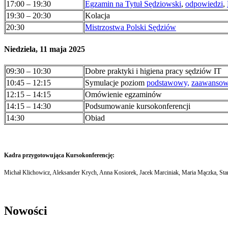
17:00 – 19:30
Egzamin na Tytuł Sędziowski
,
odpowiedzi
,
19:30 – 20:30
Kolacja
20:30
Mistrzostwa Polski Sędziów
Niedziela, 11 maja 2025
09:30 – 10:30
Dobre praktyki i higiena pracy sędziów IT
10:45 – 12:15
Symulacje poziom
podstawowy,
zaawanso
12:15 – 14:15
Omówienie egzaminów
14:15 – 14:30
Podsumowanie kursokonferencji
14:30
Obiad
Kadra przygotowująca Kursokonferencję:
Michał Klichowicz, Aleksander Krych, Anna Kosiorek, Jacek Marciniak, Maria Mączka, St
Nowości