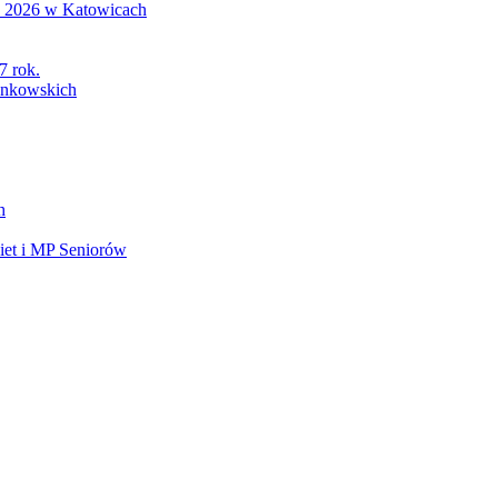
S 2026 w Katowicach
7 rok.
łonkowskich
h
et i MP Seniorów