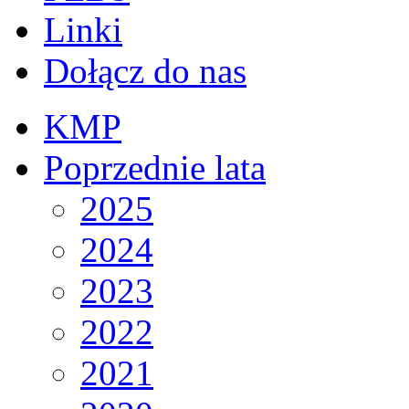
Linki
Dołącz do nas
KMP
Poprzednie lata
2025
2024
2023
2022
2021