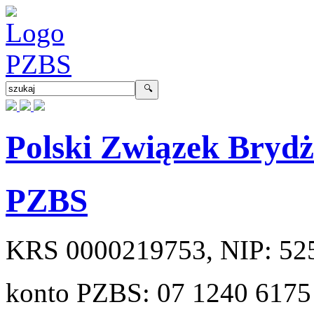
Polski Związek Bryd
PZBS
KRS
0000219753
, NIP:
52
konto PZBS:
07 1240 6175