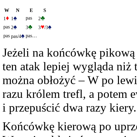
W
N
E
S
♦
♠
♣
pas
1
1
2
♠
♣
♥
♠
pas
2
3
3
/3
♠
pas
pas…
pas/4
Jeżeli na końcówkę pikową
ten atak lepiej wygląda niż 
można obłożyć – W po lewi
razu królem trefl, a potem 
i przepuścić dwa razy kiery.
Końcówkę kierową po uprz