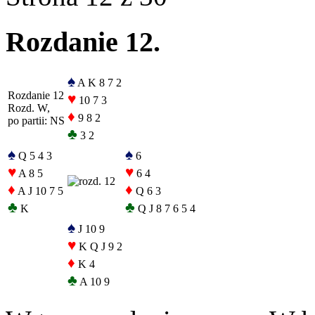
Rozdanie 12.
♠
A K 8 7 2
Rozdanie 12
♥
10 7 3
Rozd. W,
♦
9 8 2
po partii: NS
♣
3 2
♠
♠
Q 5 4 3
6
♥
♥
A 8 5
6 4
♦
♦
A J 10 7 5
Q 6 3
♣
♣
K
Q J 8 7 6 5 4
♠
J 10 9
♥
K Q J 9 2
♦
K 4
♣
A 10 9