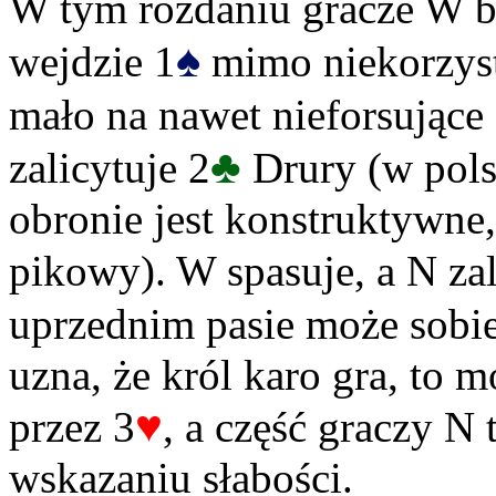
W tym rozdaniu gracze W b
♠
wejdzie 1
mimo niekorzyst
mało na nawet nieforsujące
♣
zalicytuje 2
Drury (w pols
obronie jest konstruktywne, 
pikowy). W spasuje, a N zal
uprzednim pasie może sobie
uzna, że król karo gra, to 
♥
przez 3
, a część graczy N
wskazaniu słabości.