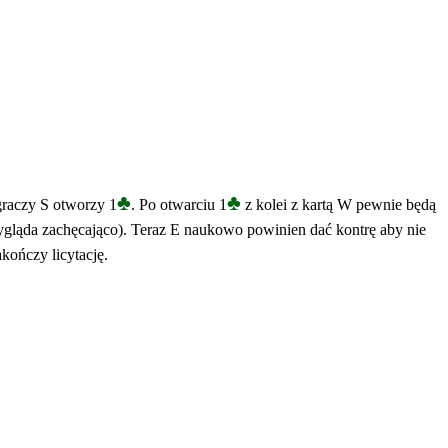
♣
♣
graczy S otworzy 1
. Po otwarciu 1
z kolei z kartą W pewnie będą
wygląda zachęcająco). Teraz E naukowo powinien dać kontrę aby nie
kończy licytację.