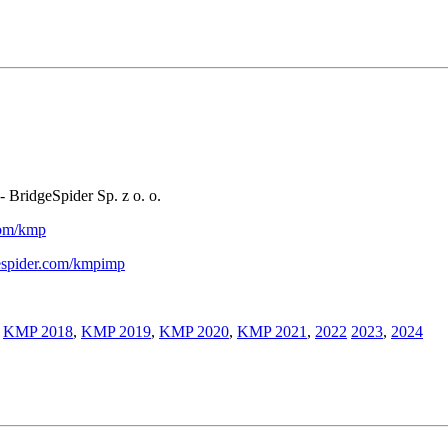
- BridgeSpider Sp. z o. o.
.com/kmp
gespider.com/kmpimp
,
KMP 2018
,
KMP 2019
,
KMP 2020
,
KMP 2021
,
2022
2023
,
2024