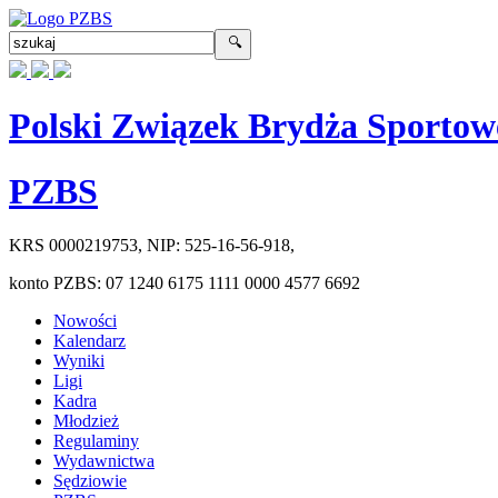
Polski Związek Brydża Sportow
PZBS
KRS
0000219753
, NIP:
525-16-56-918
,
konto PZBS:
07 1240 6175 1111 0000 4577 6692
Nowości
Kalendarz
Wyniki
Ligi
Kadra
Młodzież
Regulaminy
Wydawnictwa
Sędziowie