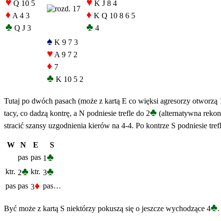
♥
♥
Q 10 5
K J 8 4
♦
♦
A 4 3
K Q 10 8 6 5
♣
♣
Q J 3
4
♠
K 9 7 3
♥
A 9 7 2
♦
7
♣
K 10 5 2
Tutaj po dwóch pasach (może z kartą E co więksi agresorzy otworzą 
♣
tacy, co dadzą kontrę, a N podniesie trefle do 2
(alternatywna rekon
stracić szansy uzgodnienia kierów na 4-4. Po kontrze S podniesie trefl
W
N
E
S
♣
pas
pas
1
♣
♣
ktr.
ktr.
2
3
♦
pas
pas
pas…
3
♣
Być może z kartą S niektórzy pokuszą się o jeszcze wychodzące 4
.