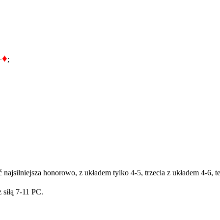
♦
+
;
silniejsza honorowo, z układem tylko 4-5, trzecia z układem 4-6, też
 siłą 7-11 PC.