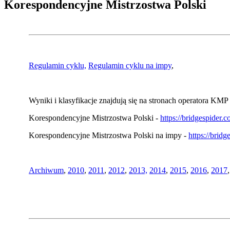
Korespondencyjne Mistrzostwa Polski
Regulamin cyklu,
Regulamin cyklu na impy
,
Wyniki i klasyfikacje znajdują się na stronach operatora KMP 
Korespondencyjne Mistrzostwa Polski -
https://bridgespider
Korespondencyjne Mistrzostwa Polski na impy -
https://brid
Archiwum
,
2010
,
2011
,
2012
,
2013,
2014
,
2015
,
2016
,
2017