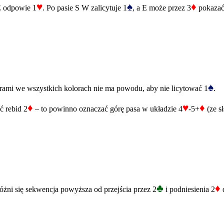
♥
♠
♦
 E odpowie 1
. Po pasie S W zalicytuje 1
, a E może przez 3
pokazać
♠
orami we wszystkich kolorach nie ma powodu, aby nie licytować 1
.
♦
♥
♦
ć rebid 2
– to powinno oznaczać górę pasa w układzie 4
-5+
(ze s
♣
♦
żni się sekwencja powyższa od przejścia przez 2
i podniesienia 2