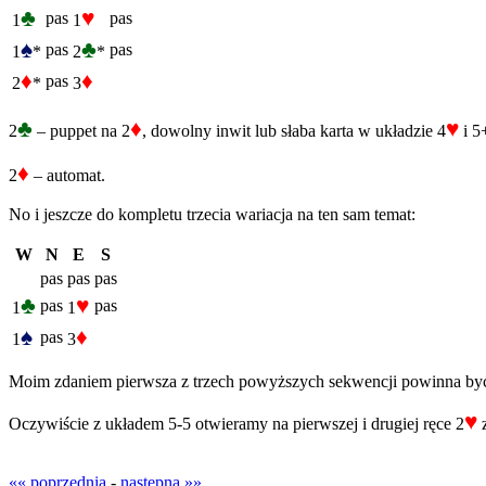
♣
♥
pas
pas
1
1
♠
♣
pas
pas
1
*
2
*
♦
♦
pas
2
*
3
♣
♦
♥
2
– puppet na 2
, dowolny inwit lub słaba karta w układzie 4
i 5
♦
2
– automat.
No i jeszcze do kompletu trzecia wariacja na ten sam temat:
W
N
E
S
pas
pas
pas
♣
♥
pas
pas
1
1
♠
♦
pas
1
3
Moim zdaniem pierwsza z trzech powyższych sekwencji powinna być naj
♥
Oczywiście z układem 5-5 otwieramy na pierwszej i drugiej ręce 2
z
«« poprzednia
-
następna »»