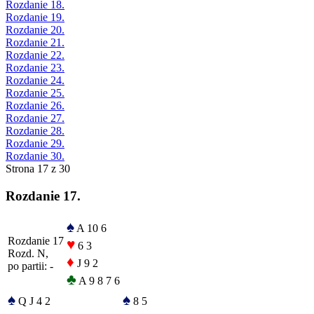
Rozdanie 18.
Rozdanie 19.
Rozdanie 20.
Rozdanie 21.
Rozdanie 22.
Rozdanie 23.
Rozdanie 24.
Rozdanie 25.
Rozdanie 26.
Rozdanie 27.
Rozdanie 28.
Rozdanie 29.
Rozdanie 30.
Strona 17 z 30
Rozdanie 17.
♠
A 10 6
Rozdanie 17
♥
6 3
Rozd. N,
♦
J 9 2
po partii: -
♣
A 9 8 7 6
♠
♠
Q J 4 2
8 5