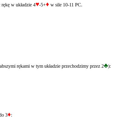
♥
♦
 rękę w układzie 4
-5+
w sile 10-11 PC.
♣
łabszymi rękami w tym układzie przechodzimy przez 2
):
♦
do 3
: