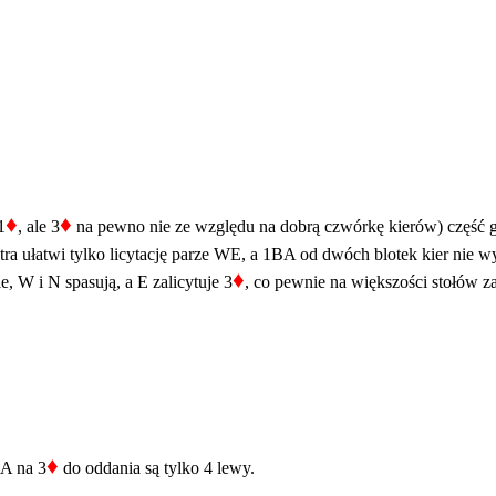
♦
♦
1
, ale 3
na pewno nie ze względu na dobrą czwórkę kierów) część 
tra ułatwi tylko licytację parze WE, a 1BA od dwóch blotek kier nie 
♦
e, W i N spasują, a E zalicytuje 3
, co pewnie na większości stołów za
♦
 A na 3
do oddania są tylko 4 lewy.