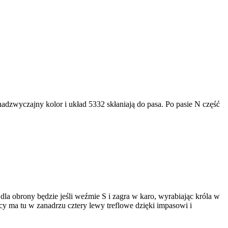
e nadzwyczajny kolor i układ 5332 skłaniają do pasa. Po pasie N część
dla obrony będzie jeśli weźmie S i zagra w karo, wyrabiając króla w
cy ma tu w zanadrzu cztery lewy treflowe dzięki impasowi i