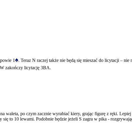
♠
dpowie 1
. Teraz N raczej także nie będą się mieszać do licytacji – ni
 W zakończy licytację 3BA.
waleta, po czym zacznie wyrabiać kiery, grając figurę z ręki. Lepiej 
się to 10 lewami. Podobnie będzie jeżeli S zagra w pika - rozgrywają