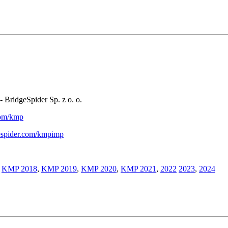
- BridgeSpider Sp. z o. o.
.com/kmp
gespider.com/kmpimp
,
KMP 2018
,
KMP 2019
,
KMP 2020
,
KMP 2021
,
2022
2023
,
2024