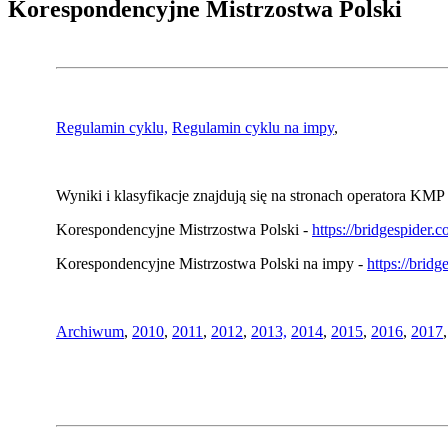
Korespondencyjne Mistrzostwa Polski
Regulamin cyklu,
Regulamin cyklu na impy
,
Wyniki i klasyfikacje znajdują się na stronach operatora KMP 
Korespondencyjne Mistrzostwa Polski -
https://bridgespider
Korespondencyjne Mistrzostwa Polski na impy -
https://brid
Archiwum
,
2010
,
2011
,
2012
,
2013,
2014
,
2015
,
2016
,
2017