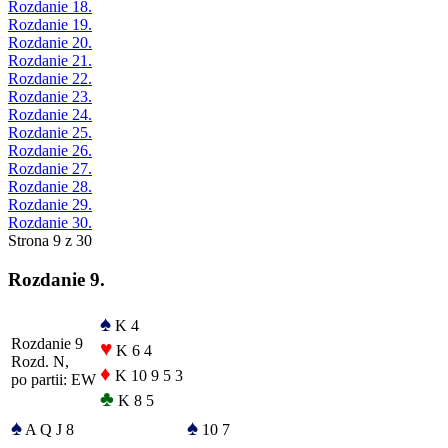
Rozdanie 18.
Rozdanie 19.
Rozdanie 20.
Rozdanie 21.
Rozdanie 22.
Rozdanie 23.
Rozdanie 24.
Rozdanie 25.
Rozdanie 26.
Rozdanie 27.
Rozdanie 28.
Rozdanie 29.
Rozdanie 30.
Strona 9 z 30
Rozdanie 9.
♠
K 4
Rozdanie 9
♥
K 6 4
Rozd. N,
♦
K 10 9 5 3
po partii: EW
♣
K 8 5
♠
♠
A Q J 8
10 7