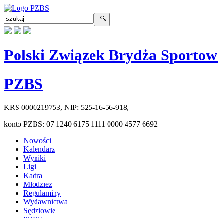
Polski Związek Brydża Sportow
PZBS
KRS
0000219753
, NIP:
525-16-56-918
,
konto PZBS:
07 1240 6175 1111 0000 4577 6692
Nowości
Kalendarz
Wyniki
Ligi
Kadra
Młodzież
Regulaminy
Wydawnictwa
Sędziowie