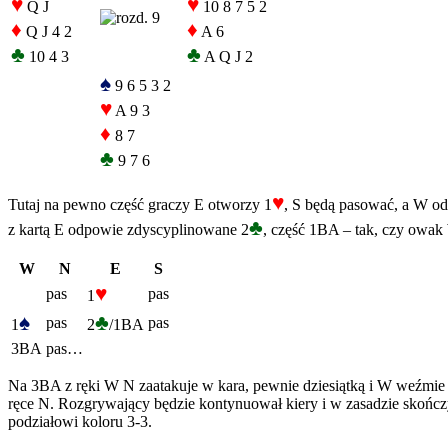
♥
♥
Q J
10 8 7 5 2
♦
♦
Q J 4 2
A 6
♣
♣
10 4 3
A Q J 2
♠
9 6 5 3 2
♥
A 9 3
♦
8 7
♣
9 7 6
♥
Tutaj na pewno część graczy E otworzy 1
, S będą pasować, a W o
♣
z kartą E odpowie zdyscyplinowane 2
, część 1BA – tak, czy owak
W
N
E
S
♥
pas
pas
1
♠
♣
pas
pas
1
2
/1BA
3BA
pas…
Na 3BA z ręki W N zaatakuje w kara, pewnie dziesiątką i W weźmie na 
ręce N. Rozgrywający będzie kontynuował kiery i w zasadzie skończy 
podziałowi koloru 3-3.