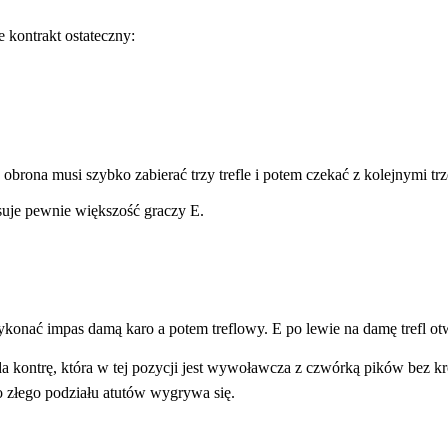
e kontrakt ostateczny:
o obrona musi szybko zabierać trzy trefle i potem czekać z kolejnymi tr
asuje pewnie większość graczy E.
wykonać impas damą karo a potem treflowy. E po lewie na damę trefl otw
da kontrę, która w tej pozycji jest wywoławcza z czwórką pików bez kró
o złego podziału atutów wygrywa się.