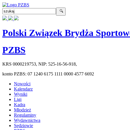
Polski Związek Brydża Sportow
PZBS
KRS
0000219753
, NIP:
525-16-56-918
,
konto PZBS:
07 1240 6175 1111 0000 4577 6692
Nowości
Kalendarz
Wyniki
Ligi
Kadra
Młodzież
Regulaminy
Wydawnictwa
Sędziowie