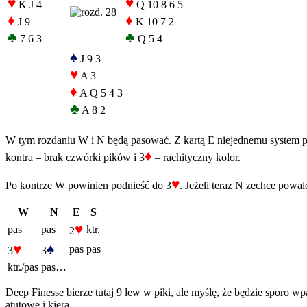
♥
♥
K J 4
Q 10 8 6 5
♦
♦
J 9
K 10 7 2
♣
♣
7 6 3
Q 5 4
♠
J 9 3
♥
A 3
♦
A Q 5 4 3
♣
A 8 2
W tym rozdaniu W i N będą pasować. Z kartą E niejednemu system 
♦
kontra – brak czwórki pików i 3
– rachityczny kolor.
♥
Po kontrze W powinien podnieść do 3
. Jeżeli teraz N zechce powa
W
N
E
S
♥
pas
pas
ktr.
2
♥
♠
pas
pas
3
3
ktr./pas
pas…
Deep Finesse bierze tutaj 9 lew w piki, ale myślę, że będzie sporo wpa
atutowe i kiera.