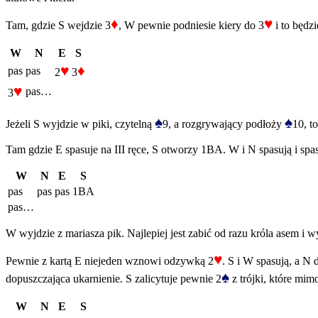
♦
♥
Tam, gdzie S wejdzie 3
, W pewnie podniesie kiery do 3
i to będzi
W
N
E
S
♥
♦
pas
pas
2
3
♥
pas…
3
♠
♠
Jeżeli S wyjdzie w piki, czytelną
9, a rozgrywający podłoży
10, t
Tam gdzie E spasuje na III ręce, S otworzy 1BA. W i N spasują i sp
W
N
E
S
pas
pas
pas
1BA
pas…
W wyjdzie z mariasza pik. Najlepiej jest zabić od razu króla asem i 
♥
Pewnie z kartą E niejeden wznowi odzywką 2
. S i W spasują, a N 
♠
dopuszczająca ukarnienie. S zalicytuje pewnie 2
z trójki, które mim
W
N
E
S