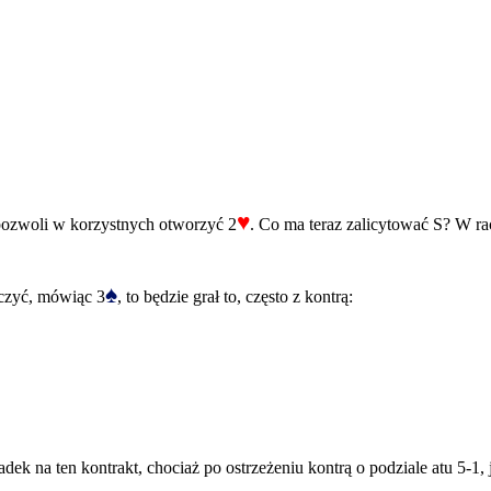
♥
pozwoli w korzystnych otworzyć 2
. Co ma teraz zalicytować S? W r
♠
lczyć, mówiąc 3
, to będzie grał to, często z kontrą:
dek na ten kontrakt, chociaż po ostrzeżeniu kontrą o podziale atu 5-1, j