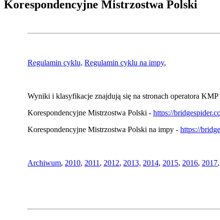
Korespondencyjne Mistrzostwa Polski
Regulamin cyklu,
Regulamin cyklu na impy
,
Wyniki i klasyfikacje znajdują się na stronach operatora KMP 
Korespondencyjne Mistrzostwa Polski -
https://bridgespider
Korespondencyjne Mistrzostwa Polski na impy -
https://brid
Archiwum
,
2010
,
2011
,
2012
,
2013,
2014
,
2015
,
2016
,
2017