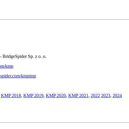
- BridgeSpider Sp. z o. o.
.com/kmp
gespider.com/kmpimp
,
KMP 2018
,
KMP 2019
,
KMP 2020
,
KMP 2021
,
2022
2023
,
2024