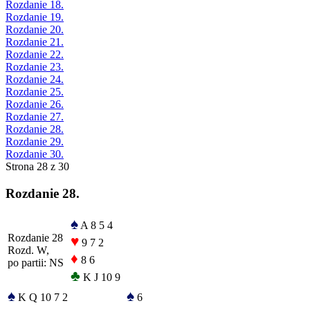
Rozdanie 18.
Rozdanie 19.
Rozdanie 20.
Rozdanie 21.
Rozdanie 22.
Rozdanie 23.
Rozdanie 24.
Rozdanie 25.
Rozdanie 26.
Rozdanie 27.
Rozdanie 28.
Rozdanie 29.
Rozdanie 30.
Strona 28 z 30
Rozdanie 28.
♠
A 8 5 4
Rozdanie 28
♥
9 7 2
Rozd. W,
♦
8 6
po partii: NS
♣
K J 10 9
♠
♠
K Q 10 7 2
6