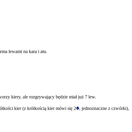
zema lewami na kara i atu.
orzy kiery, ale rozgrywający będzie miał już 7 lew.
♠
tkości kier (z krótkością kier mówi się 2
, jednoznaczne z czwórki),