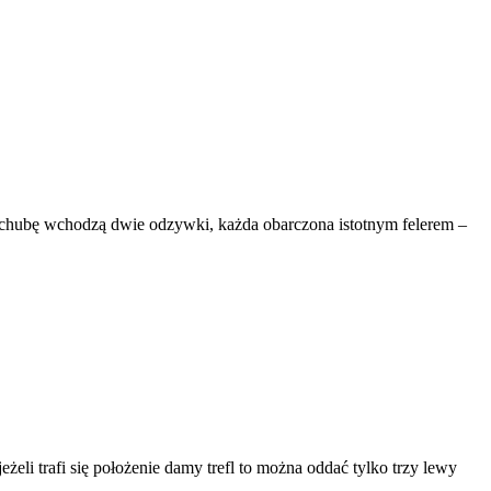
achubę wchodzą dwie odzywki, każda obarczona istotnym felerem –
eżeli trafi się położenie damy trefl to można oddać tylko trzy lewy