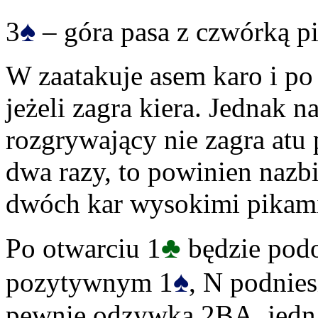
♠
3
– góra pasa z czwórką p
W zaatakuje asem karo i po 
jeżeli zagra kiera. Jednak n
rozgrywający nie zagra atu
dwa razy, to powinien nazbi
dwóch kar wysokimi pikam
♣
Po otwarciu 1
będzie podo
♠
pozytywnym 1
, N podnies
pewnie odzywką 2BA, jedna