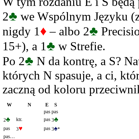
W tym rozdaniu E i S będą 
♣
2
we Wspólnym Języku (z
♦
♣
nigdy 1
– albo 2
Precisio
♣
15+), a 1
w Strefie.
♣
Po 2
N da kontrę, a S? Nat
których N spasuje, a ci, kt
zaczną od koloru przeciwni
W
N
E
S
pas
pas
♣
♣
ktr.
pas
2
3
♥
♠
pas
pas
3
3
*
pas…