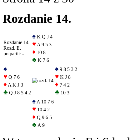
Rozdanie 14.
♠
K Q J 4
Rozdanie 14
♥
A 9 5 3
Rozd. E,
♦
10 8
po partii: -
♣
K 7 6
♠
♠
9 8 5 3 2
♥
♥
Q 7 6
K J 8
♦
♦
A K J 3
7 4 2
♣
♣
Q J 8 5 4 2
10 3
♠
A 10 7 6
♥
10 4 2
♦
Q 9 6 5
♣
A 9