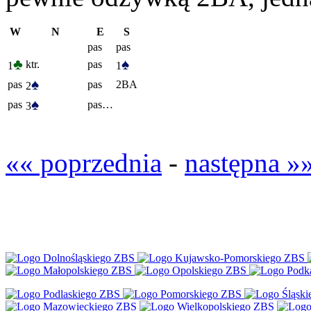
W
N
E
S
pas
pas
♣
♠
ktr.
pas
1
1
♠
pas
pas
2BA
2
♠
pas
pas…
3
«« poprzednia
-
następna »