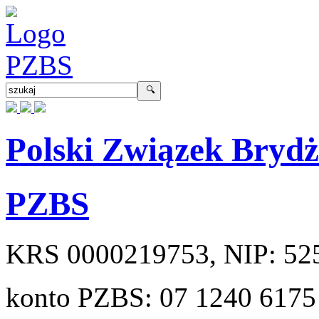
Polski Związek Bryd
PZBS
KRS
0000219753
, NIP:
52
konto PZBS:
07 1240 6175