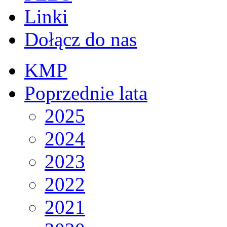
Linki
Dołącz do nas
KMP
Poprzednie lata
2025
2024
2023
2022
2021