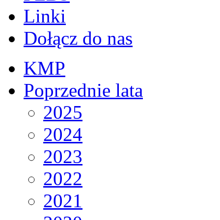
Linki
Dołącz do nas
KMP
Poprzednie lata
2025
2024
2023
2022
2021