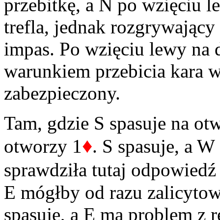
przebitkę, a N po wzięciu l
trefla, jednak rozgrywający
impas. Po wzięciu lewy na 
warunkiem przebicia kara w
zabezpieczony.
Tam, gdzie S spasuje na otw
♦
otworzy 1
. S spasuje, a 
sprawdziła tutaj odpowiedź
E mógłby od razu zalicyto
spasuje, a E ma problem z