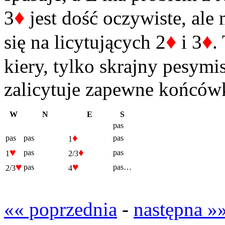
♦
3
jest dość oczywiste, ale
♦
♦
się na licytujących 2
i 3
.
kiery, tylko skrajny pesymi
zalicytuje zapewne końcówk
W
N
E
S
pas
♦
pas
pas
pas
1
♥
♦
pas
pas
1
2/3
♥
♥
pas
pas…
2/3
4
«« poprzednia
-
następna »