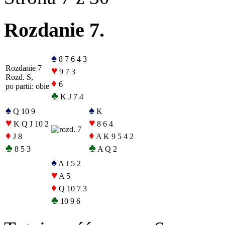
Rozdanie 7.
♠
8 7 6 4 3
Rozdanie 7
♥
9 7 3
Rozd. S,
♦
6
po partii: obie
♣
K J 7 4
♠
♠
Q 10 9
K
♥
♥
K Q J 10 2
8 6 4
♦
♦
J 8
A K 9 5 4 2
♣
♣
8 5 3
A Q 2
♠
A J 5 2
♥
A 5
♦
Q 10 7 3
♣
10 9 6