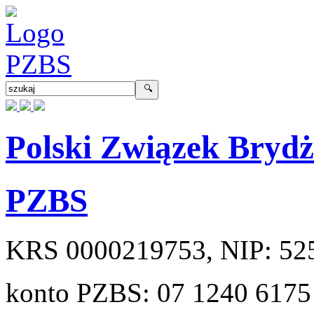
Polski Związek Bryd
PZBS
KRS
0000219753
, NIP:
52
konto PZBS:
07 1240 6175