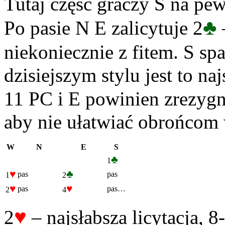
Tutaj część graczy S na pe
♣
Po pasie N E zalicytuje 2
niekoniecznie z fitem. S spa
dzisiejszym stylu jest to n
11 PC i E powinien zrezygn
aby nie ułatwiać obrońcom 
W
N
E
S
♣
1
♥
♣
pas
pas
1
2
♥
♥
pas
pas…
2
4
♥
2
– najsłabsza licytacja, 