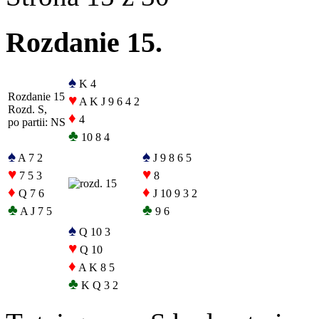
Rozdanie 15.
♠
K 4
Rozdanie 15
♥
A K J 9 6 4 2
Rozd. S,
♦
4
po partii: NS
♣
10 8 4
♠
♠
A 7 2
J 9 8 6 5
♥
♥
7 5 3
8
♦
♦
Q 7 6
J 10 9 3 2
♣
♣
A J 7 5
9 6
♠
Q 10 3
♥
Q 10
♦
A K 8 5
♣
K Q 3 2