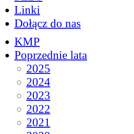
Linki
Dołącz do nas
KMP
Poprzednie lata
2025
2024
2023
2022
2021