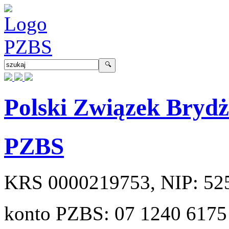
Polski Związek Bryd
PZBS
KRS
0000219753
, NIP:
52
konto PZBS:
07 1240 6175