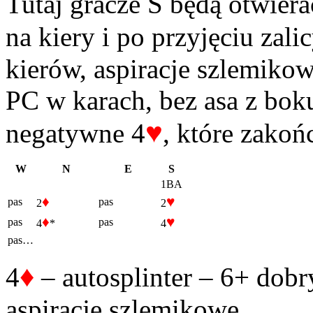
Tutaj gracze S będą otwier
na kiery i po przyjęciu zali
kierów, aspiracje szlemikow
PC w karach, bez asa z boku
♥
negatywne 4
, które zakońc
W
N
E
S
1BA
♦
♥
pas
pas
2
2
♦
♥
pas
pas
4
*
4
pas…
♦
4
– autosplinter – 6+ dobr
aspiracje szlemikowe.