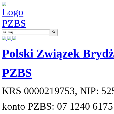
Polski Związek Bryd
PZBS
KRS
0000219753
, NIP:
52
konto PZBS:
07 1240 6175