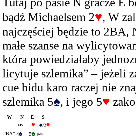
Tutaj po pasie N gracze E b
♥
bądź Michaelsem 2
, W zal
najczęściej będzie to 2BA,
małe szanse na wylicytowan
która powiedziałaby jedno
licytuje szlemika” – jeżeli 
cue bidu karo raczej nie zna
♠
♥
szlemika 5
, i jego 5
zakoń
W
N
E
S
♥
♠
♥
pas
1
1
/2
♠
♣
2BA*
pas
4
5