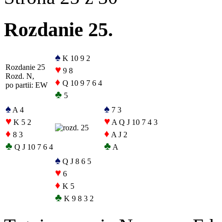
Rozdanie 25.
♠
K 10 9 2
Rozdanie 25
♥
9 8
Rozd. N,
♦
Q 10 9 7 6 4
po partii: EW
♣
5
♠
♠
A 4
7 3
♥
♥
K 5 2
A Q J 10 7 4 3
♦
♦
8 3
A J 2
♣
♣
Q J 10 7 6 4
A
♠
Q J 8 6 5
♥
6
♦
K 5
♣
K 9 8 3 2