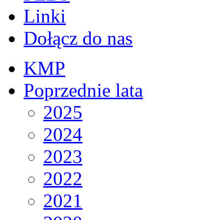
Linki
Dołącz do nas
KMP
Poprzednie lata
2025
2024
2023
2022
2021