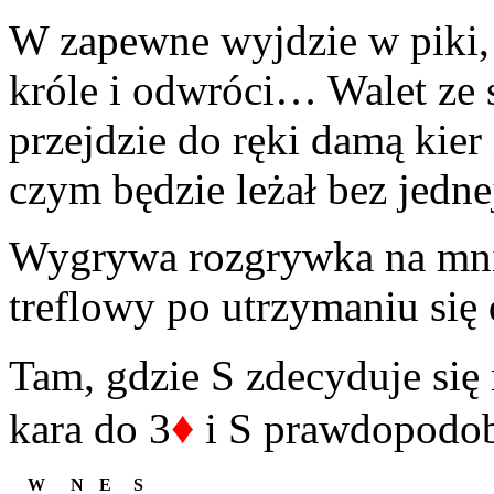
W zapewne wyjdzie w piki,
króle i odwróci… Walet ze 
przejdzie do ręki damą kier 
czym będzie leżał bez jedne
Wygrywa rozgrywka na mni
treflowy po utrzymaniu się
Tam, gdzie S zdecyduje się 
♦
kara do 3
i S prawdopodob
W
N
E
S