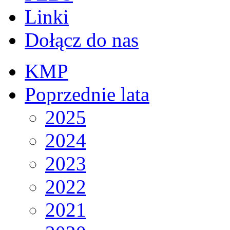
Linki
Dołącz do nas
KMP
Poprzednie lata
2025
2024
2023
2022
2021