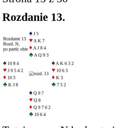
Rozdanie 13.
♠
J 5
Rozdanie 13
♥
A K 7
Rozd. N,
♦
A J 8 4
po partii: obie
♣
A Q 9 3
♠
♠
10 8 4
A K 6 3 2
♥
♥
J 9 5 4 2
10 6 3
♦
♦
10 5
K 3
♣
♣
K J 8
7 5 2
♠
Q 9 7
♥
Q 8
♦
Q 9 7 6 2
♣
10 6 4