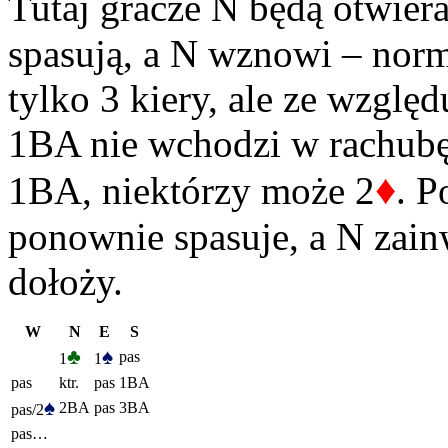
Tutaj gracze N będą otwier
spasują, a N wznowi – norma
tylko 3 kiery, ale ze wzglę
1BA nie wchodzi w rachubę.
♦
1BA, niektórzy może 2
. 
ponownie spasuje, a N zai
dołoży.
W
N
E
S
♣
♠
pas
1
1
pas
ktr.
pas
1BA
♠
2BA
pas
3BA
pas/2
pas…