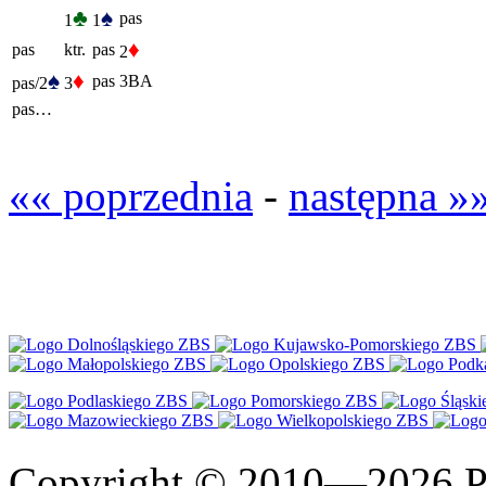
♣
♠
pas
1
1
♦
pas
ktr.
pas
2
♠
♦
pas
3BA
pas/2
3
pas…
«« poprzednia
-
następna »
Copyright © 2010—2026 Po