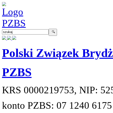
Polski Związek Bryd
PZBS
KRS
0000219753
, NIP:
52
konto PZBS:
07 1240 6175