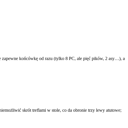
uje zapewne końcówkę od razu (tylko 8 PC, ale pięć pików, 2 asy…), a
emożliwić skrót treflami w stole, co da obronie trzy lewy atutowe;