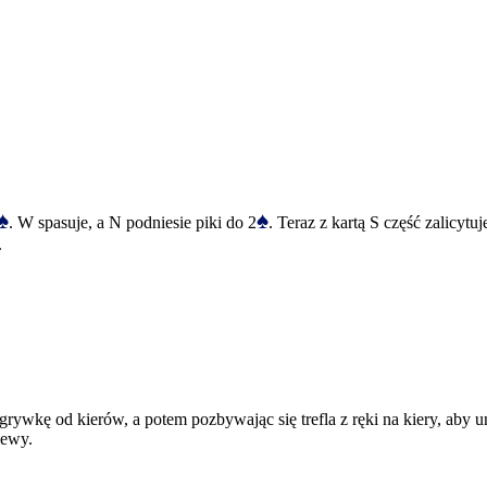
♠
♠
. W spasuje, a N podniesie piki do 2
. Teraz z kartą S część zalicyt
.
wkę od kierów, a potem pozbywając się trefla z ręki na kiery, aby uni
lewy.