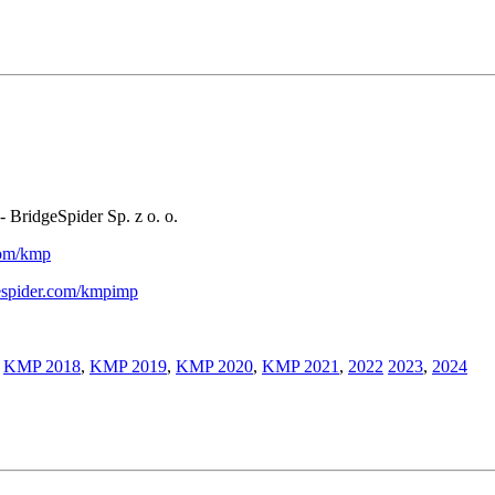
- BridgeSpider Sp. z o. o.
.com/kmp
gespider.com/kmpimp
,
KMP 2018
,
KMP 2019
,
KMP 2020
,
KMP 2021
,
2022
2023
,
2024