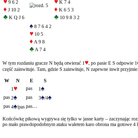
♥
♥
9 6 2
K 7 4
♦
♦
J 10 2
K 6 5 3
♣
♣
K Q J 6
10 9 8 3 2
♠
8 7 6 4 2
♥
10 5
♦
A 9 8
♣
A 7 4
♥
W tym rozdaniu gracze N będą otwierać 1
, po pasie E S odpowie 1
część zainwituje. Tam, gdzie S zainwituje, N zapewne inwit przyjmie
W
N
E
S
♥
♠
pas
1
1
♠
♠
♠
pas
pas
2
3
/4
♠
pas
pas…
4
/pas
Końcówkę pikową wygrywa się tylko w jasne karty – zaczynając rozgry
po mało prawdopodobnym ataku waletem karo obrona ma gotowe 4 