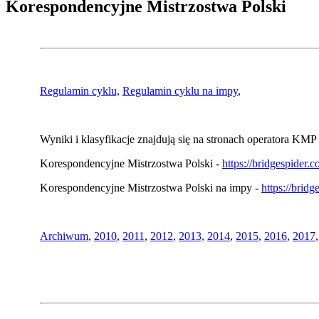
Korespondencyjne Mistrzostwa Polski
Regulamin cyklu,
Regulamin cyklu na impy
,
Wyniki i klasyfikacje znajdują się na stronach operatora KMP 
Korespondencyjne Mistrzostwa Polski -
https://bridgespider
Korespondencyjne Mistrzostwa Polski na impy -
https://brid
Archiwum
,
2010
,
2011
,
2012
,
2013,
2014
,
2015
,
2016
,
2017