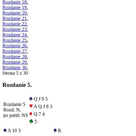
Rozdanie 18.
Rozdanie 19.
Rozdanie 20.
Rozdanie 21.
Rozdanie 22.
Rozdanie 23.
Rozdanie 24.
Rozdanie 25.
Rozdanie 26.
Rozdanie 27.
Rozdanie 28.
Rozdanie 29.
Rozdanie 30.
Strona 5 z 30
Rozdanie 5.
♠
Q J 9 5
Rozdanie 5
♥
A Q J 8 3
Rozd. N,
♦
Q 7 4
po partii: NS
♣
5
♠
♠
A 10 3
K