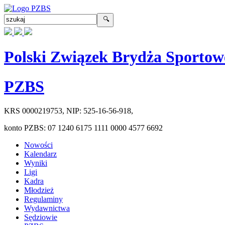
Polski Związek Brydża Sportow
PZBS
KRS
0000219753
, NIP:
525-16-56-918
,
konto PZBS:
07 1240 6175 1111 0000 4577 6692
Nowości
Kalendarz
Wyniki
Ligi
Kadra
Młodzież
Regulaminy
Wydawnictwa
Sędziowie