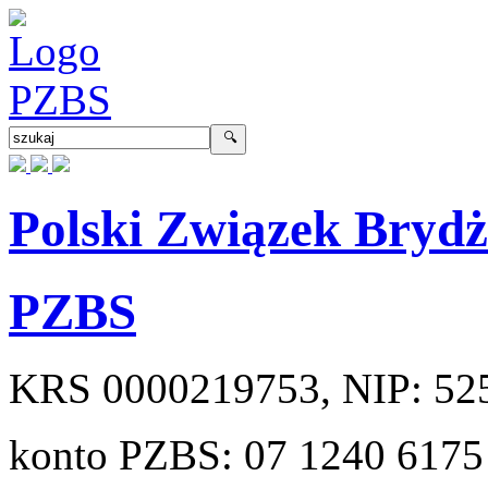
Polski Związek Bryd
PZBS
KRS
0000219753
, NIP:
52
konto PZBS:
07 1240 6175