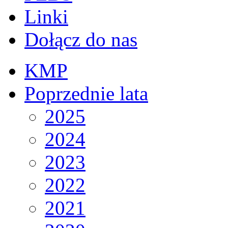
Linki
Dołącz do nas
KMP
Poprzednie lata
2025
2024
2023
2022
2021