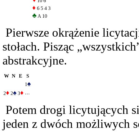
♥
10 6
♦
6 5 4 3
♣
A 10
Pierwsze okrążenie licytacj
stołach. Pisząc „wszystkic
abstrakcyjne.
W
N
E
S
♠
1
♦
♠
♦
…
2
2
3
Potem drogi licytujących si
jeden z dwóch możliwych s