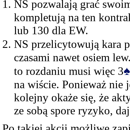
NS pozwalają grać swoi
kompletują na ten kontrak
lub 130 dla EW.
NS przelicytowują kara p
czasami nawet osiem lew
♠
to rozdaniu musi więc 3
na wiście. Ponieważ nie j
kolejny okaże się, że akt
ze sobą spore ryzyko, da
Po takiej akcji możliwe zap