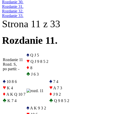
Rozdanie 30.
Rozdanie 31.
Rozdanie 32.
Rozdanie 33.
Strona 11 z 33
Rozdanie 11.
♠
Q J 5
Rozdanie 11
♥
Q J 9 8 5 2
Rozd. S,
♦
8
po partii: -
♣
J 6 3
♠
♠
10 8 6
7 4
♥
♥
K 4
A 7 3
♦
♦
A K Q 10 7
J 9 2
♣
♣
K 7 4
Q 9 8 5 2
♠
A K 9 3 2