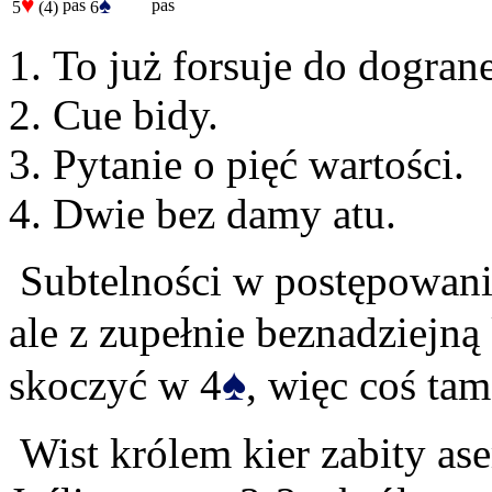
♥
♠
pas
pas
5
(4)
6
To już forsuje do dograne
Cue bidy.
Pytanie o pięć wartości.
Dwie bez damy atu.
Subtelności w postępowani
ale z zupełnie beznadziejną
♠
skoczyć w 4
, więc coś ta
Wist królem kier zabity ase