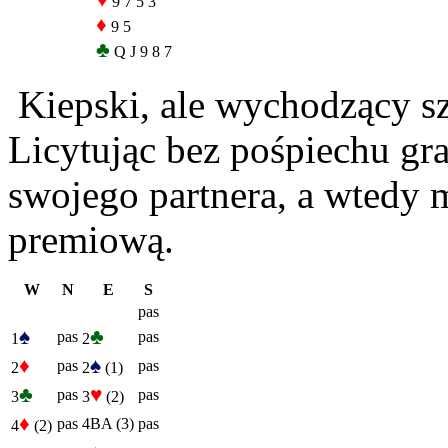
♥
9 7 5 3
♦
9 5
♣
Q J 9 8 7
Kiepski, ale wychodzący sz
Licytując bez pośpiechu gr
swojego partnera, a wtedy 
premiową.
W
N
E
S
pas
♠
♣
pas
pas
1
2
♦
♠
pas
pas
2
2
(1)
♣
♥
pas
pas
3
3
(2)
♦
pas
4BA (3)
pas
4
(2)