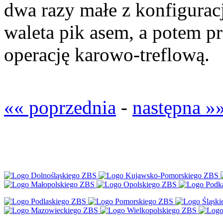
dwa razy małe z konfigurac
waleta pik asem, a potem p
operację karowo-treflową.
«« poprzednia
-
następna »