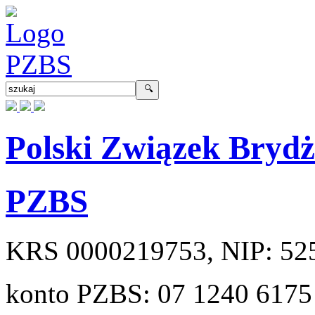
Polski Związek Bryd
PZBS
KRS
0000219753
, NIP:
52
konto PZBS:
07 1240 6175