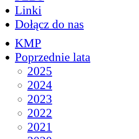
Linki
Dołącz do nas
KMP
Poprzednie lata
2025
2024
2023
2022
2021