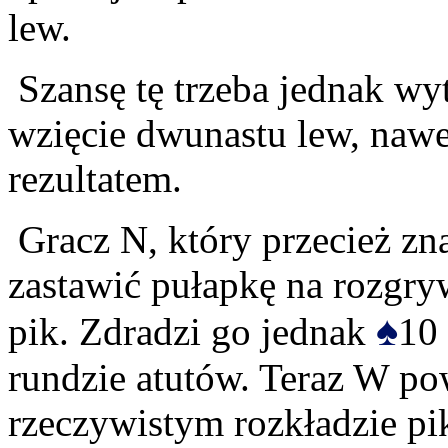
lew.
Szansę tę trzeba jednak wyt
wzięcie dwunastu lew, naw
rezultatem.
Gracz N, który przecież zn
zastawić pułapkę na rozgr
♠
pik. Zdradzi go jednak
10 
rundzie atutów. Teraz W po
rzeczywistym rozkładzie pi