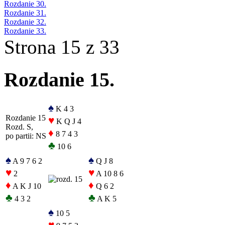
Rozdanie 30.
Rozdanie 31.
Rozdanie 32.
Rozdanie 33.
Strona 15 z 33
Rozdanie 15.
♠
K 4 3
Rozdanie 15
♥
K Q J 4
Rozd. S,
♦
8 7 4 3
po partii: NS
♣
10 6
♠
♠
A 9 7 6 2
Q J 8
♥
♥
2
A 10 8 6
♦
♦
A K J 10
Q 6 2
♣
♣
4 3 2
A K 5
♠
10 5