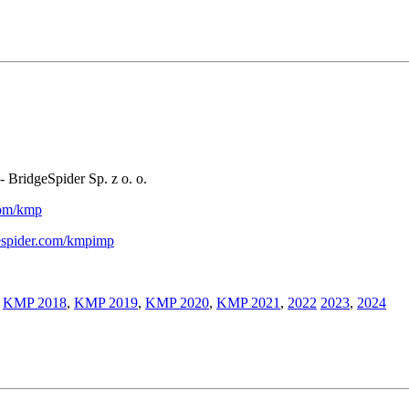
- BridgeSpider Sp. z o. o.
.com/kmp
gespider.com/kmpimp
,
KMP 2018
,
KMP 2019
,
KMP 2020
,
KMP 2021
,
2022
2023
,
2024