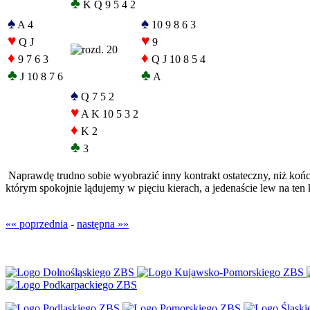
♣
K Q 9 5 4 2
♠
♠
A 4
10 9 8 6 3
♥
♥
Q J
9
♦
♦
9 7 6 3
Q J 10 8 5 4
♣
♣
J 10 8 7 6
A
♠
Q 7 5 2
♥
A K 10 5 3 2
♦
K 2
♣
3
Naprawdę trudno sobie wyobrazić inny kontrakt ostateczny, niż koń
którym spokojnie lądujemy w pięciu kierach, a jedenaście lew na ten 
«« poprzednia
-
następna »»