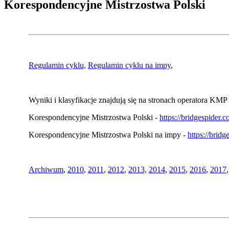
Korespondencyjne Mistrzostwa Polski
Regulamin cyklu,
Regulamin cyklu na impy
,
Wyniki i klasyfikacje znajdują się na stronach operatora KMP 
Korespondencyjne Mistrzostwa Polski -
https://bridgespider
Korespondencyjne Mistrzostwa Polski na impy -
https://brid
Archiwum
,
2010
,
2011
,
2012
,
2013,
2014
,
2015
,
2016
,
2017