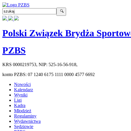
Polski Związek Brydża Sportow
PZBS
KRS
0000219753
, NIP:
525-16-56-918
,
konto PZBS:
07 1240 6175 1111 0000 4577 6692
Nowości
Kalendarz
Wyniki
Ligi
Kadra
Młodzież
Regulaminy
Wydawnictwa
Sędziowie