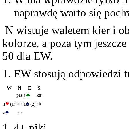
naprawdę warto się poch
N wistuje waletem kier i o
kolorze, a poza tym jeszcze p
50 dla EW.
EW stosują odpowiedzi t
W
N
E
S
♣
pas
ktr
1
♥
♠
pas
ktr
1
(1)
1
(2)
♠
pas
2
4+ piki.