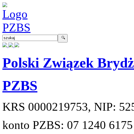
Polski Związek Bryd
PZBS
KRS
0000219753
, NIP:
52
konto PZBS:
07 1240 6175