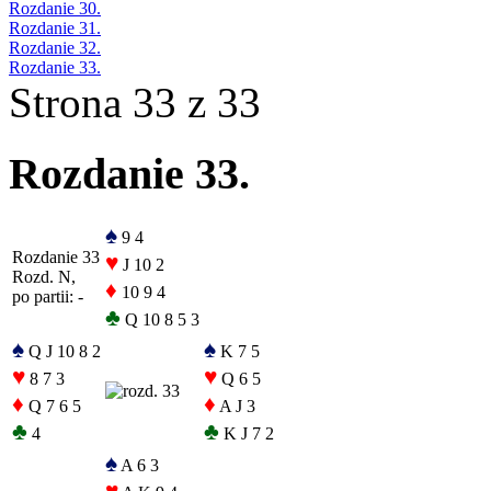
Rozdanie 30.
Rozdanie 31.
Rozdanie 32.
Rozdanie 33.
Strona 33 z 33
Rozdanie 33.
♠
9 4
Rozdanie 33
♥
J 10 2
Rozd. N,
♦
10 9 4
po partii: -
♣
Q 10 8 5 3
♠
♠
Q J 10 8 2
K 7 5
♥
♥
8 7 3
Q 6 5
♦
♦
Q 7 6 5
A J 3
♣
♣
4
K J 7 2
♠
A 6 3