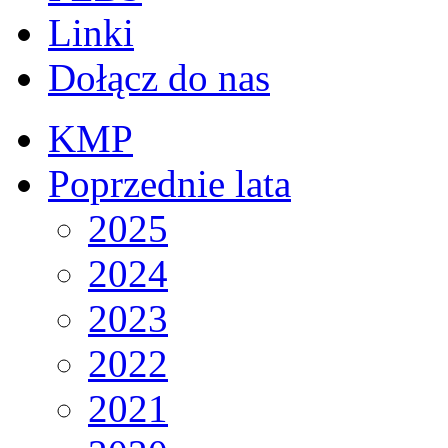
Linki
Dołącz do nas
KMP
Poprzednie lata
2025
2024
2023
2022
2021