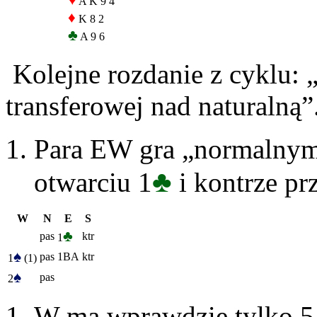
♥
A K 9 4
♦
K 8 2
♣
A 9 6
Kolejne rozdanie z cyklu: „
transferowej nad naturalną
Para EW gra „normalnym
♣
otwarciu 1
i kontrze pr
W
N
E
S
♣
pas
ktr
1
♠
pas
1BA
ktr
1
(1)
♠
pas
2
W ma wprawdzie tylko 5 