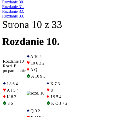
Rozdanie 30.
Rozdanie 31.
Rozdanie 32.
Rozdanie 33.
Strona 10 z 33
Rozdanie 10.
♠
A 10 5
Rozdanie 10
♥
10 6 3 2
Rozd. E,
♦
A Q
po partii: obie
♣
A 10 9 3
♠
♠
J 8 6 4
K 7 3
♥
♥
A J 5 4
8
♦
♦
K 8 2
J 9 5 4
♣
♣
8 6
K Q J 7 2
♠
Q 9 2