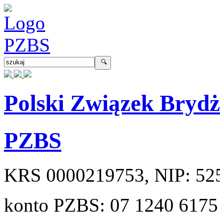
Polski Związek Bryd
PZBS
KRS
0000219753
, NIP:
52
konto PZBS:
07 1240 6175