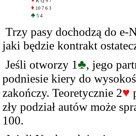
♥
K Q 9 7
♦
10 7 6 3
♣
5 4
Trzy pasy dochodzą do e-N-
jaki będzie kontrakt ostatec
♣
Jeśli otworzy 1
, jego par
podniesie kiery do wysokośc
♥
zakończy. Teoretycznie 2
p
zły podział autów może spr
100.