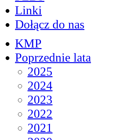
Linki
Dołącz do nas
KMP
Poprzednie lata
2025
2024
2023
2022
2021